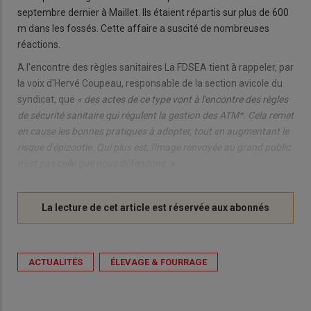
septembre dernier à Maillet. Ils étaient répartis sur plus de 600
m dans les fossés. Cette affaire a suscité de nombreuses
réactions.
A l'encontre des règles sanitaires La FDSEA tient à rappeler, par
la voix d'Hervé Coupeau, responsable de la section avicole du
syndicat, que
« des actes de ce type vont à l'encontre des règles
de sécurité sanitaire qui régulent la gestion des ATM*. Cela remet
en cause les bonnes pratiques à adopter, tout en augmentant le
risque d'épizootie. Qui plus est, l'image renvoyée au grand public
n'est pas celle que nous défendons. »
ACTUALITÉS
ÉLEVAGE & FOURRAGE