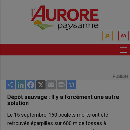
Aller
au
contenu
principal
USER
ACCOUNT
MENU
Publicité
Share
LinkedIn
Facebook
X
Email
Print
Dépôt sauvage : Il y a forcément une autre
solution
Le 15 septembre, 160 poulets morts ont été
retrouvés éparpillés sur 600 m de fossés à