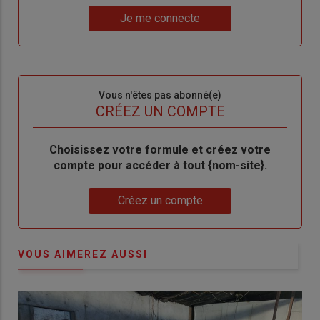
Lien
nouveau
votre
Je me connecte
"Je
compte"
mot
me
de
connecte"
passe"
Sous-
Vous n'êtes pas abonné(e)
titre
TITRE
CRÉEZ UN COMPTE
Body
Choisissez votre formule et créez votre
compte pour accéder à tout {nom-site}.
Lien
Créez un compte
VOUS AIMEREZ AUSSI