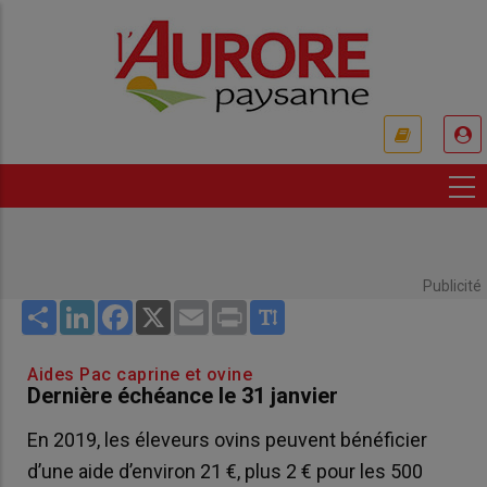
Aller
au
contenu
principal
USER
ACCOUNT
MENU
Publicité
Share
LinkedIn
Facebook
X
Email
Print
Aides Pac caprine et ovine
Dernière échéance le 31 janvier
En 2019, les éleveurs ovins peuvent bénéficier
d’une aide d’environ 21 €, plus 2 € pour les 500