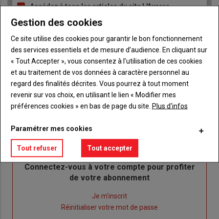
Accédez à tous les articles du site L'Aurore
Liste
Paysanne
à
Gestion des cookies
Consultez le journal L'Aurore Paysanne au format
puce
numérique, sur tous les supports
Ce site utilise des cookies pour garantir le bon fonctionnement
Ne manquez aucune information grâce à la
des services essentiels et de mesure d’audience. En cliquant sur
newsletter du journal L'Aurore Paysanne
« Tout Accepter », vous consentez à l’utilisation de ces cookies
et au traitement de vos données à caractère personnel au
regard des finalités décrites. Vous pourrez à tout moment
revenir sur vos choix, en utilisant le lien « Modifier mes
préférences cookies » en bas de page du site.
Plus d'infos
Paramétrer mes cookies
Sous-
Vous êtes abonné(e)
titre
TITRE
IDENTIFIEZ-VOUS
Tout refuser
Tout accepter
Body
Connectez-vous à votre compte pour profiter
de votre abonnement
Lien
Je m'inscrit
"Créer
Lien
Réinitialiser votre mot de passe
un
"Réinitialiser