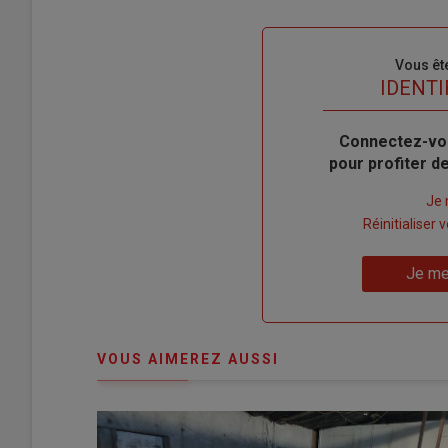
Sous-
Vous êt
titre
TITRE
IDENTI
Body
Connectez-vo
pour profiter 
Lien
Je 
"Créer
Lien
Réinitialiser
un
"Réinitialiser
Lien
nouveau
votre
Je me
"Je
compte"
mot
me
de
connecte"
passe"
VOUS AIMEREZ AUSSI