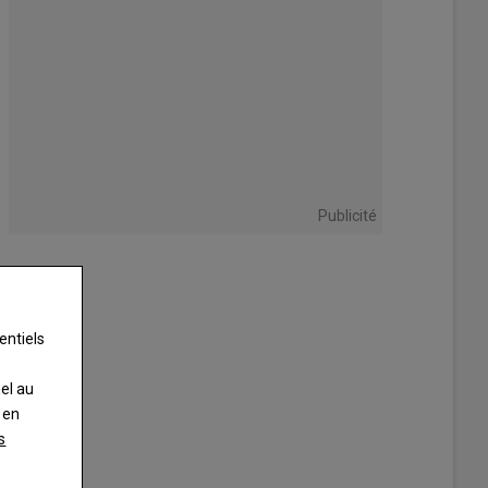
Publicité
entiels
nel au
 en
s