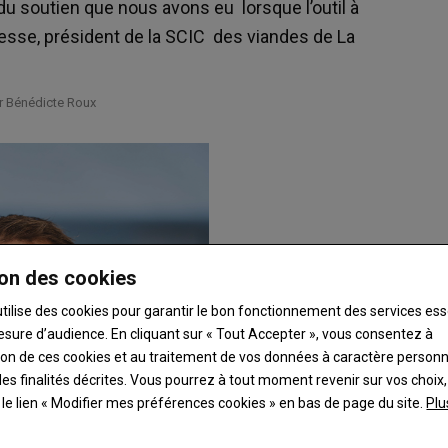
e du soutien que nous avons eu lorsque l’outil à
abesse, président de la SCIC des viandes de La
ar Bénédicte Roux
on des cookies
utilise des cookies pour garantir le bon fonctionnement des services ess
esure d’audience. En cliquant sur « Tout Accepter », vous consentez à
ation de ces cookies et au traitement de vos données à caractère person
es finalités décrites. Vous pourrez à tout moment revenir sur vos choix,
t le lien « Modifier mes préférences cookies » en bas de page du site.
Plu