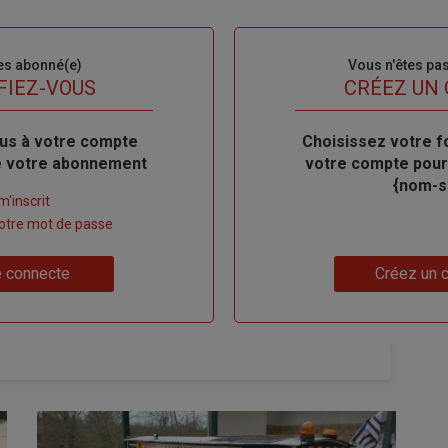
es abonné(e)
Sous-
Vous n'êtes pa
titre
FIEZ-VOUS
TITRE
CRÉEZ UN
us à votre compte
Body
Choisissez votre f
de votre abonnement
votre compte pour
{nom-si
m'inscrit
 votre mot de passe
Lien
 connecte
Créez un 