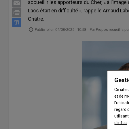
accueillir les apporteurs du Cher, « à l’imag
Email
Lacs était en difficulté », rappelle Arnaud L
Print
Châtre.
Publié le
lun 04/08/2025 - 10:58
- Par
Propos recueillis p
Gesti
Ce site 
et de m
l’utilis
regard d
utilisan
d'infos