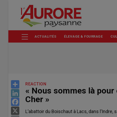
Aller
au
contenu
principal
ACTUALITÉS
ÉLEVAGE & FOURRAGE
CUL
Share
REACTION
« Nous sommes là pour é
LinkedIn
Cher »
Facebook
X
L’abattoir du Boischaut à Lacs, dans l’Indre,