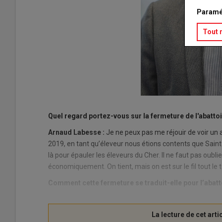
Paramé
Tout 
Quel regard portez-vous sur la fermeture de l'abat
Arnaud Labesse :
Je ne peux pas me réjouir de voir un a
2019, en tant qu’éleveur nous étions contents que Saint-
là pour épauler les éleveurs du Cher. Il ne faut pas oublier q
économiquement. On tient, mais on est sur le fil tout le 
Comment cette fermeture se traduit-elle pour l’abatt