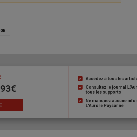
AGE
E
Accédez à tous les articl
Liste
 93€
à
Consultez le journal L'A
tous les supports
puce
Ne manquez aucune inform
E
L'Aurore Paysanne