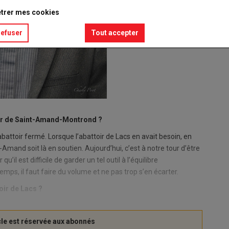
trer mes cookies
refuser
Tout accepter
toir de Saint-Amand-Montrond ?
battoir fermé. Lorsque l’abattoir de Lacs en avait besoin, en
Amand soit là en soutien. Aujourd’hui, c’est à notre tour d’être
u’il est difficile de garder un tel outil à l’équilibre
temps, il faut faire du volume et ne pas trop s’en écarter.
oir de Lacs ?