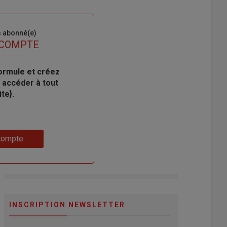
s abonné(e)
 COMPTE
ormule et créez
 accéder à tout
te}.
compte
INSCRIPTION NEWSLETTER