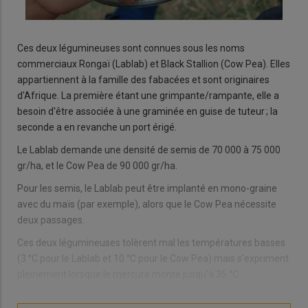
Ces deux légumineuses sont connues sous les noms
commerciaux Rongaï (Lablab) et Black Stallion (Cow Pea). Elles
appartiennent à la famille des fabacées et sont originaires
d'Afrique. La première étant une grimpante/rampante, elle a
besoin d'être associée à une graminée en guise de tuteur ; la
seconde a en revanche un port érigé.
Le Lablab demande une densité de semis de 70 000 à 75 000
gr/ha, et le Cow Pea de 90 000 gr/ha.
Pour les semis, le Lablab peut être implanté en mono-graine
avec du maïs (par exemple), alors que le Cow Pea nécessite
deux passages.
Ces deux légumineuses tolèrent mal les températures basses
(3 °C pour le Lablab et 10 °C pour le Cow Pea) mais s'expriment
pleinement lorsque le mercure monte jusqu'à 35 °C.