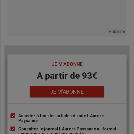
Publicité
TITRE
JE M'ABONNE
Body
A partir de 93€
Lien
JE M'ABONNE
Accédez à tous les articles du site L'Aurore
Liste
Paysanne
à
Consultez le journal L'Aurore Paysanne au format
puce
numérique, sur tous les supports