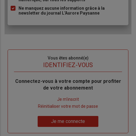
Ne manquez aucune information grâce à la
newsletter du journal L'Aurore Paysanne
Sous-
Vous êtes abonné(e)
titre
TITRE
IDENTIFIEZ-VOUS
Body
Connectez-vous à votre compte pour profiter
de votre abonnement
Lien
Je m'inscrit
"Créer
Lien
Réinitialiser votre mot de passe
un
"Réinitialiser
Lien
nouveau
votre
Je me connecte
"Je
compte"
mot
me
de