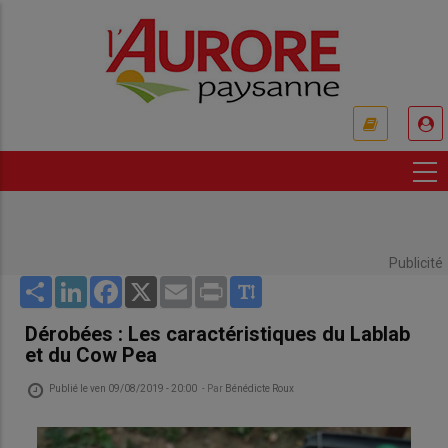
Aller
au
contenu
principal
USER
ACCOUNT
MENU
Publicité
Share
LinkedIn
Facebook
X
Email
Print
Dérobées : Les caractéristiques du Lablab
et du Cow Pea
Publié le
ven 09/08/2019 - 20:00
- Par
Bénédicte Roux