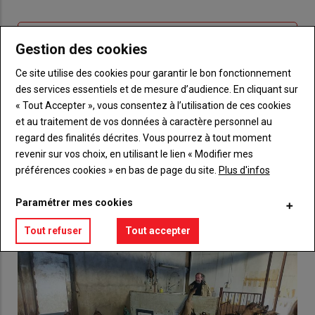
connecte"
passe"
Sous-
Vous n'êtes pas abonné(e)
Gestion des cookies
titre
TITRE
CRÉEZ UN COMPTE
Ce site utilise des cookies pour garantir le bon fonctionnement
des services essentiels et de mesure d’audience. En cliquant sur
Body
Choisissez votre formule et créez votre
« Tout Accepter », vous consentez à l’utilisation de ces cookies
compte pour accéder à tout {nom-site}.
et au traitement de vos données à caractère personnel au
regard des finalités décrites. Vous pourrez à tout moment
Lien
Créez un compte
revenir sur vos choix, en utilisant le lien « Modifier mes
préférences cookies » en bas de page du site.
Plus d'infos
VOUS AIMEREZ AUSSI
Paramétrer mes cookies
Tout refuser
Tout accepter