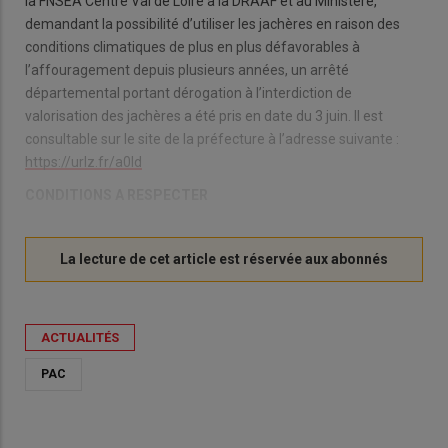
la FNSEA Centre Val de Loire à la DRAAF et au Ministère,
demandant la possibilité d’utiliser les jachères en raison des
conditions climatiques de plus en plus défavorables à
l’affouragement depuis plusieurs années, un arrêté
départemental portant dérogation à l’interdiction de
valorisation des jachères a été pris en date du 3 juin. Il est
consultable sur le site de la préfecture à l’adresse suivante :
https://urlz.fr/a0ld
CONDITIONS A RESPECTER
ACTUALITÉS
PAC