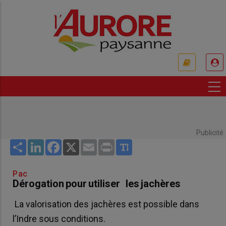
Aller
au
contenu
principal
USER
ACCOUNT
MENU
Publicité
Share
LinkedIn
Facebook
X
Email
Print
Pac
Dérogation pour utiliser les jachères
La valorisation des jachères est possible dans
l’Indre sous conditions.