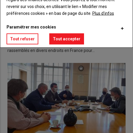
revenir sur vos choix, en utilisant le lien « Modifier mes
préférences cookies » en bas de page du site.
Plus d'infos
Paramétrer mes cookies
Forte mobilisation contre la future Pac
08 avril 2021
Tout refuser
Tout accepter
Depuis le 2 avril, plusieurs milliers d’agriculteurs se sont
rassemblés en divers endroits en France pour…