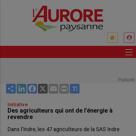
Aller
au
contenu
principal
USER
ACCOUNT
MENU
Publicité
Share
LinkedIn
Facebook
X
Email
Print
Initiative
Des agriculteurs qui ont de l’énergie à
revendre
Dans l’Indre, les 47 agriculteurs de la SAS Indre