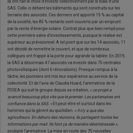
ils ont fait le choix d’investir collectivement par le biais d’une
SAS. Celle-ci détient les bâtiments qui sont construits sur les
terrains des associés. Ces derniers ont apporté 15 % au capital
de la société, les 85 % restants sont couverts par un emprunt
par la vente d’énergie solaire. Contrat plus que bien rempli pour
cette première salve d’investissements, puisque le réalisé est
supérieur au prévisionnel. A tel point que sur les 14 associés, 11
ont décidé de remettre le couvert, et que de nombreux
collègues ont frappé à la porte pour agrandir la tablée. En 2019,
la SAS à désormais 47 associés va investir dans 75 centrales
photovoltaïques (dont 6 rénovations). Presque rompus à la
tâche, les pionniers ont mis leur expérience au service de la
collectivité. Et de l’avis de Claudia Huard, l’animatrice de la
FDSEA qui suit le groupe depuis sa création,
« ce projet a
avancé beaucoup plus vite que le premier. Les partenaires ont
confiance dans la SAS. »
Et peut-être et surtout dans les
hommes qui la gèrent au quotidien.
« Il n’y a que des
agriculteurs. En dehors des réunions, ils partagent toutes les
informations par mail. Ils font ça de manière désintéressée »
,
souligne l’animatrice. La mise en route des 75 nouvelles