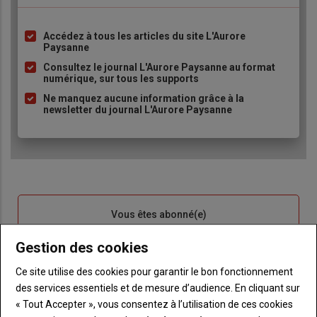
Accédez à tous les articles du site L'Aurore
Liste
Paysanne
à
Consultez le journal L'Aurore Paysanne au format
puce
numérique, sur tous les supports
Ne manquez aucune information grâce à la
newsletter du journal L'Aurore Paysanne
Sous-
Vous êtes abonné(e)
titre
TITRE
IDENTIFIEZ-VOUS
Gestion des cookies
Body
Connectez-vous à votre compte pour profiter
Ce site utilise des cookies pour garantir le bon fonctionnement
de votre abonnement
des services essentiels et de mesure d’audience. En cliquant sur
« Tout Accepter », vous consentez à l’utilisation de ces cookies
Lien
Je m'inscrit