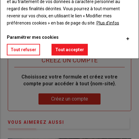
et au traitement de vos données à caractère personnel au
"Créer
Lien
Réinitialiser votre mot de passe
regard des finalités décrites. Vous pourrez à tout moment
un
"Réinitialiser
revenir sur vos choix, en utilisant le lien « Modifier mes
Lien
nouveau
votre
Je me connecte
préférences cookies » en bas de page du site.
Plus d'infos
"Je
compte"
mot
me
de
Paramétrer mes cookies
connecte"
passe"
Tout refuser
Tout accepter
Sous-
Vous n'êtes pas abonné(e)
titre
TITRE
CRÉEZ UN COMPTE
Body
Choisissez votre formule et créez votre
compte pour accéder à tout {nom-site}.
Lien
Créez un compte
VOUS AIMEREZ AUSSI