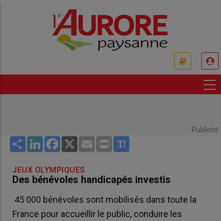
Aller
au
contenu
principal
USER
ACCOUNT
MENU
Publicité
Share
LinkedIn
Facebook
X
Email
Print
JEUX OLYMPIQUES
Des bénévoles handicapés investis
45 000 bénévoles sont mobilisés dans toute la
France pour accueillir le public, conduire les