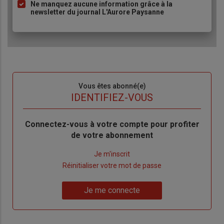
Ne manquez aucune information grâce à la
newsletter du journal L'Aurore Paysanne
Sous-
Vous êtes abonné(e)
titre
TITRE
IDENTIFIEZ-VOUS
Body
Connectez-vous à votre compte pour profiter
de votre abonnement
Lien
Je m'inscrit
"Créer
Lien
Réinitialiser votre mot de passe
un
"Réinitialiser
Lien
nouveau
votre
Je me connecte
"Je
compte"
mot
me
de
connecte"
passe"