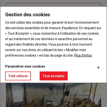
Sous-
Vous n'êtes pas abonné(e)
titre
Gestion des cookies
TITRE
CRÉEZ UN COMPTE
Ce site utilise des cookies pour garantir le bon fonctionnement
Body
Choisissez votre formule et créez votre
des services essentiels et de mesure d’audience. En cliquant sur
compte pour accéder à tout {nom-site}.
« Tout Accepter », vous consentez à l’utilisation de ces cookies
et au traitement de vos données à caractère personnel au
Lien
regard des finalités décrites. Vous pourrez à tout moment
Créez un compte
revenir sur vos choix, en utilisant le lien « Modifier mes
préférences cookies » en bas de page du site.
Plus d'infos
VOUS AIMEREZ AUSSI
Paramétrer mes cookies
Tout refuser
Tout accepter