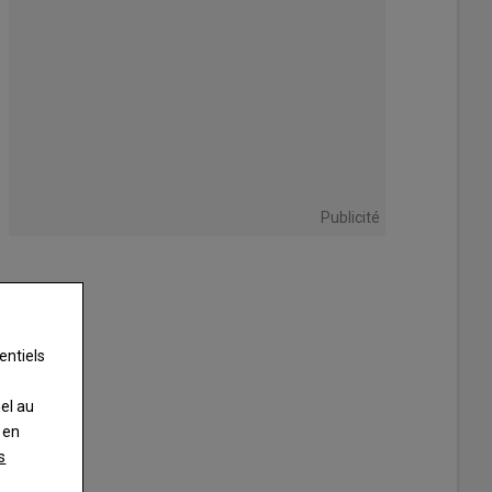
Publicité
entiels
nel au
 en
s