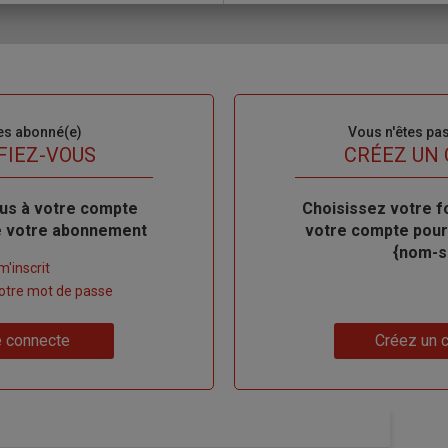
es abonné(e)
Sous-
Vous n'êtes pa
titre
FIEZ-VOUS
TITRE
CRÉEZ UN
us à votre compte
Body
Choisissez votre f
de votre abonnement
votre compte pour
{nom-si
m'inscrit
 votre mot de passe
Lien
 connecte
Créez un 