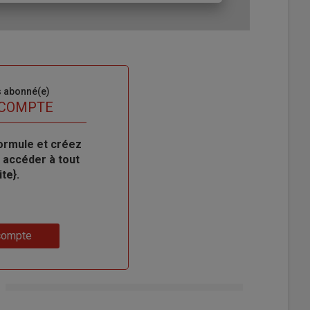
s abonné(e)
 COMPTE
ormule et créez
 accéder à tout
te}.
compte