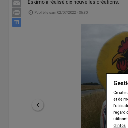
Eskimo a réalisé dix nouvelles créations.
Email
Print
Publié le
sam 02/07/2022 - 06:30
Gesti
Ce site 
et de m
l’utilis
regard d
utilisan
d'infos