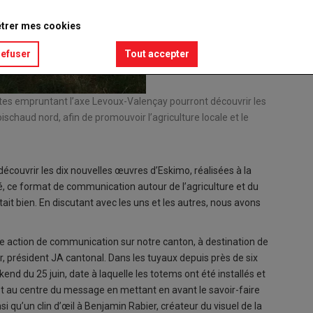
trer mes cookies
refuser
Tout accepter
tes empruntant l’axe Levoux-Valençay pourront découvrir les
haud nord, afin de promouvoir l’agriculture locale et le
écouvrir les dix nouvelles œuvres d’Eskimo, réalisées à la
 ce format de communication autour de l’agriculture et du
rêtait bien. En discutant avec les uns et les autres, nous avons
te action de communication sur notre canton, à destination de
, président JA cantonal. Dans les tuyaux depuis près de six
end du 25 juin, date à laquelle les totems ont été installés et
est au centre du message en mettant en avant le savoir-faire
si qu’un clin d’œil à Benjamin Rabier, créateur du visuel de la