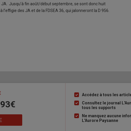
es JA. Jusqu’à fin août/début septembre, se sont donc huit
l’effigie des JA et de la FDSEA 36, qui jalonneront la D 956.
E
Accédez à tous les articl
Liste
 93€
à
Consultez le journal L'A
tous les supports
puce
Ne manquez aucune inform
E
L'Aurore Paysanne