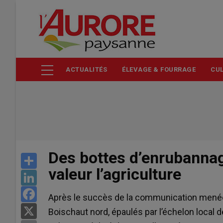
Aller
au
contenu
principal
ACTUALITÉS
ÉLEVAGE & FOURRAGE
CUL
Des bottes d’enrubannag
Share
valeur l’agriculture
LinkedIn
Facebook
Après le succès de la communication menée 
X
Boischaut nord, épaulés par l’échelon local de