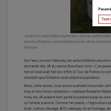
Paramé
Tout 
Jusqu’à fin août/début septembre, tous les automobilis
œuvres d’Eskimo, commandées par les JA du canton Boisc
territoire
Sur l’axe Levroux-Valençay, les automobilistes peuvent d
demande des JA du canton Boischaut nord. « L’an passé,
terroir local avait fait son effet, le Tour de France s’y p
constaté que l’initiative avait séduit la population.
Alors, cette année, nous avons souhaité renouveler cet
tous et des futurs vacanciers » explique Benjamin Rabier
mois, les JA avaient bien gardé la surprise jusqu’au week
où l’artiste a œuvré. Comme l’an passé, « l’agriculture 
local : culture, élevage, AOC valençay vin et fromage, ain