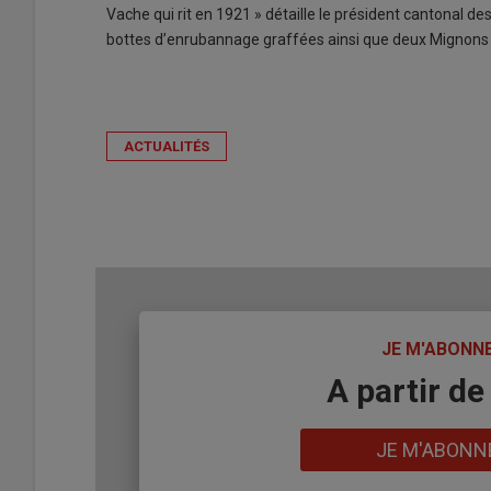
Vache qui rit en 1921 » détaille le président cantonal d
bottes d’enrubannage graffées ainsi que deux Mignons à 
ACTUALITÉS
TITRE
JE M'ABONN
Body
A partir de
Lien
JE M'ABONN