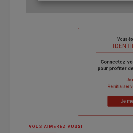
Sous-
Vous êt
titre
TITRE
IDENTI
Body
Connectez-vo
pour profiter 
Lien
Je 
"Créer
Lien
Réinitialiser
un
"Réinitialiser
Lien
nouveau
votre
Je me
"Je
compte"
mot
me
de
connecte"
passe"
VOUS AIMEREZ AUSSI