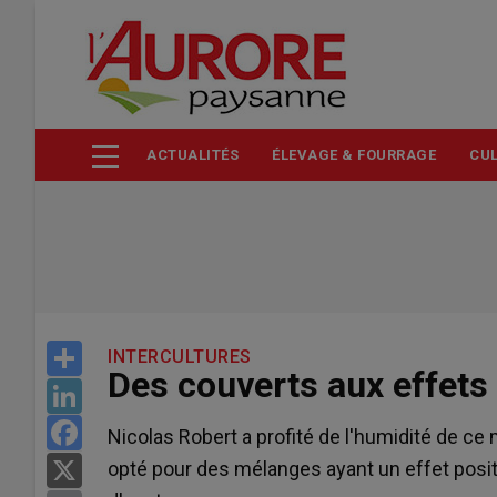
Aller
au
contenu
principal
ACTUALITÉS
ÉLEVAGE & FOURRAGE
CUL
Share
INTERCULTURES
Des couverts aux effets
LinkedIn
Facebook
Nicolas Robert a profité de l'humidité de ce m
opté pour des mélanges ayant un effet positi
X