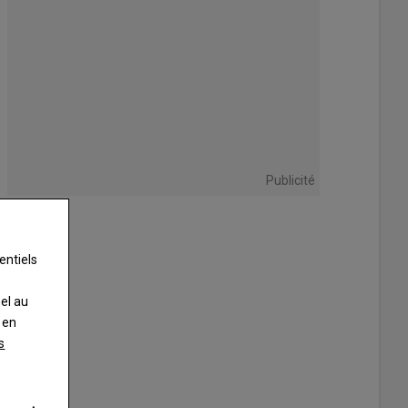
Publicité
entiels
nel au
 en
s