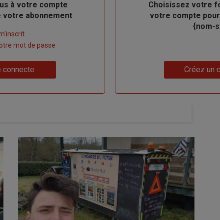
us à votre compte
Body
Choisissez votre f
de votre abonnement
votre compte pour
{nom-si
m'inscrit
 votre mot de passe
Lien
 connecte
Créez un 