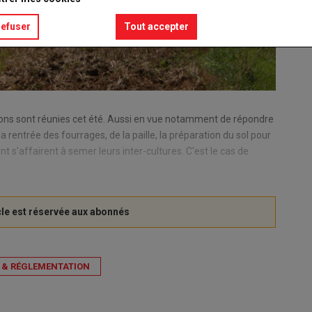
refuser
Tout accepter
tions sont réunies cet été. Aussi en vue notamment de répondre
a rentrée des fourrages, de la paille, la préparation du sol pour
t s'affairent à semer leurs inter-cultures. C'est le cas de
 & RÉGLEMENTATION