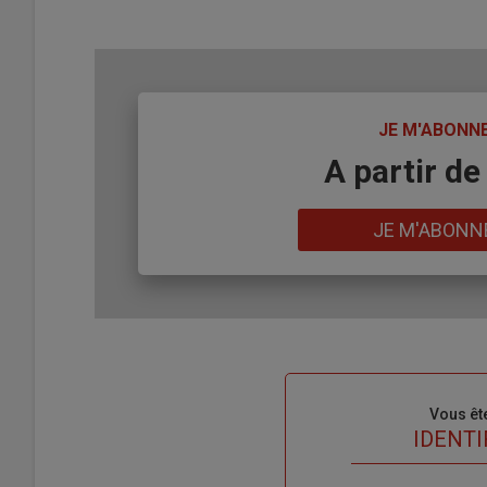
TITRE
JE M'ABONN
Body
A partir de
Lien
JE M'ABONN
Sous-
Vous êt
titre
TITRE
IDENTI