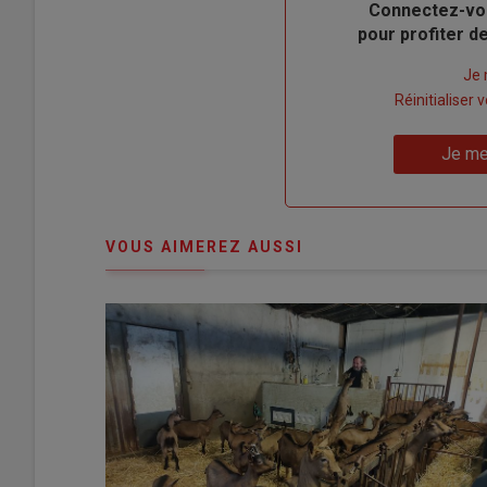
Body
Connectez-vo
pour profiter 
Lien
Je 
"Créer
Lien
Réinitialiser
un
"Réinitialiser
Lien
nouveau
votre
Je me
"Je
compte"
mot
me
de
connecte"
passe"
VOUS AIMEREZ AUSSI