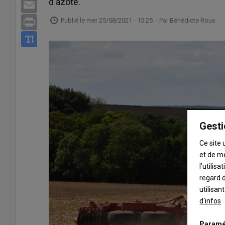
d'azote.
Email
Publié le
mer 25/08/2021 - 15:25
- Par
Bénédicte Roux
Print
Gesti
Ce site 
et de m
l’utilis
regard d
utilisan
d'infos
Paramé