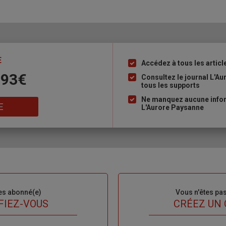
E
Accédez à tous les articl
Liste
 93€
à
Consultez le journal L'A
tous les supports
puce
Ne manquez aucune inform
E
L'Aurore Paysanne
es abonné(e)
Sous-
Vous n'êtes pa
titre
FIEZ-VOUS
TITRE
CRÉEZ UN