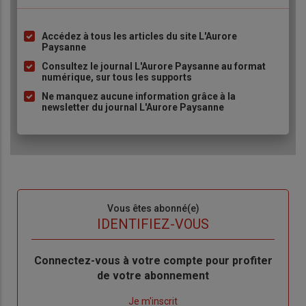
Accédez à tous les articles du site L'Aurore
Liste
Paysanne
à
Consultez le journal L'Aurore Paysanne au format
puce
numérique, sur tous les supports
Ne manquez aucune information grâce à la
newsletter du journal L'Aurore Paysanne
Sous-
Vous êtes abonné(e)
titre
TITRE
IDENTIFIEZ-VOUS
Body
Connectez-vous à votre compte pour profiter
de votre abonnement
Lien
Je m'inscrit