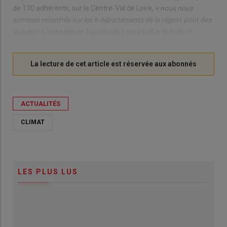
de 130 adhérents, sur le Centre-Val de Loire,
« nous nous
sommes recentrés sur les 6 départements de la région, pour des
questions humaines et logistiques »,
poursuit le président.
ACTUALITÉS
CLIMAT
LES PLUS LUS