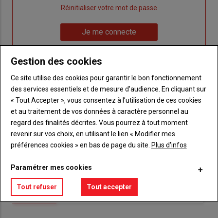
"Créer
Lien
Réinitialiser votre mot de passe
un
"Réinitialiser
Lien
nouveau
votre
Je me connecte
"Je
compte"
mot
me
de
Gestion des cookies
connecte"
passe"
Ce site utilise des cookies pour garantir le bon fonctionnement
Sous-
Vous n'êtes pas abonné(e)
des services essentiels et de mesure d’audience. En cliquant sur
titre
TITRE
CRÉEZ UN COMPTE
« Tout Accepter », vous consentez à l’utilisation de ces cookies
et au traitement de vos données à caractère personnel au
Body
Choisissez votre formule et créez votre
regard des finalités décrites. Vous pourrez à tout moment
compte pour accéder à tout {nom-site}.
revenir sur vos choix, en utilisant le lien « Modifier mes
préférences cookies » en bas de page du site.
Plus d'infos
Lien
Créez un compte
Paramétrer mes cookies
Tout refuser
Tout accepter
VOUS AIMEREZ AUSSI