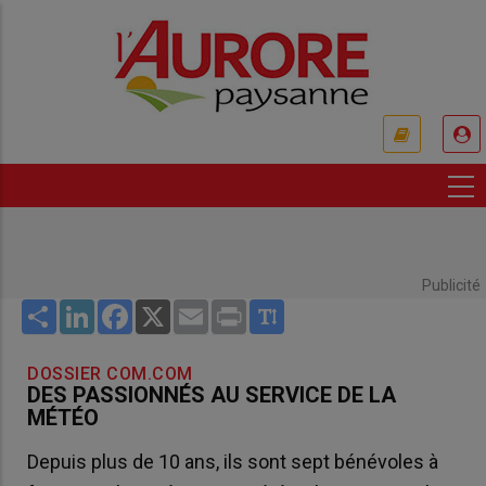
Aller
au
contenu
principal
USER
ACCOUNT
MENU
Publicité
Share
LinkedIn
Facebook
X
Email
Print
DOSSIER COM.COM
DES PASSIONNÉS AU SERVICE DE LA
MÉTÉO
Depuis plus de 10 ans, ils sont sept bénévoles à