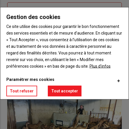
Sous-
Vous n'êtes pas abonné(e)
titre
Gestion des cookies
TITRE
CRÉEZ UN COMPTE
Ce site utilise des cookies pour garantir le bon fonctionnement
Body
Choisissez votre formule et créez votre
des services essentiels et de mesure d’audience. En cliquant sur
compte pour accéder à tout {nom-site}.
« Tout Accepter », vous consentez à l’utilisation de ces cookies
et au traitement de vos données à caractère personnel au
Lien
Créez un compte
regard des finalités décrites. Vous pourrez à tout moment
revenir sur vos choix, en utilisant le lien « Modifier mes
préférences cookies » en bas de page du site.
Plus d'infos
VOUS AIMEREZ AUSSI
Paramétrer mes cookies
Tout refuser
Tout accepter