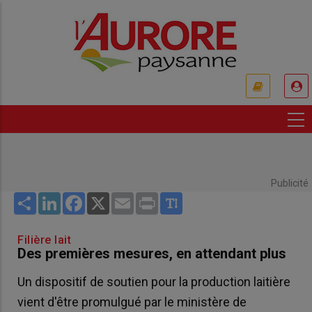
Aller
au
contenu
principal
USER
ACCOUNT
MENU
Publicité
Share
LinkedIn
Facebook
X
Email
Print
Filière lait
Des premières mesures, en attendant plus
Un dispositif de soutien pour la production laitière
vient d'être promulgué par le ministère de