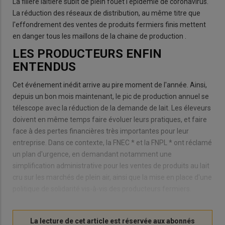
La filière laitière subit de plein fouet l'épidémie de coronavirus.
La réduction des réseaux de distribution, au même titre que
l'effondrement des ventes de produits fermiers finis mettent
en danger tous les maillons de la chaine de production .
LES PRODUCTEURS ENFIN
ENTENDUS
Cet événement inédit arrive au pire moment de l'année. Ainsi,
depuis un bon mois maintenant, le pic de production annuel se
télescope avec la réduction de la demande de lait. Les éleveurs
doivent en même temps faire évoluer leurs pratiques, et faire
face à des pertes financières très importantes pour leur
entreprise. Dans ce contexte, la FNEC * et la FNPL * ont réclamé
un plan d'urgence, en demandant notamment une
simplification administrative pour les ventes de produits au lait
cru sur les marchés de plein air, ainsi que la mise en place d'une
politique de solidarité vis-à-vis des producteurs fermiers.