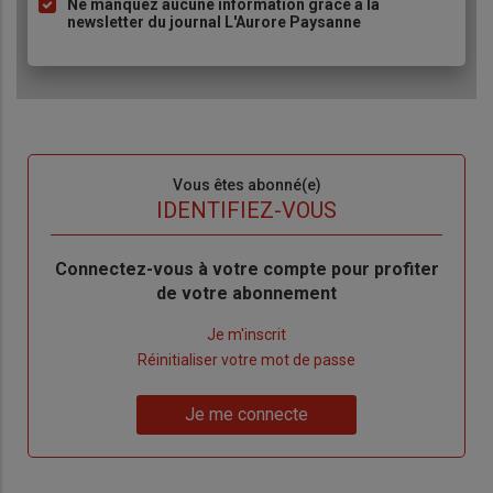
Ne manquez aucune information grâce à la
newsletter du journal L'Aurore Paysanne
Sous-
Vous êtes abonné(e)
titre
TITRE
IDENTIFIEZ-VOUS
Body
Connectez-vous à votre compte pour profiter
de votre abonnement
Lien
Je m'inscrit
"Créer
Lien
Réinitialiser votre mot de passe
un
"Réinitialiser
Lien
nouveau
votre
Je me connecte
"Je
compte"
mot
me
de
connecte"
passe"