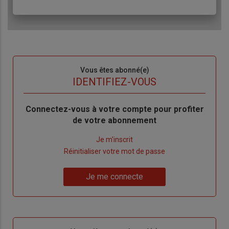
Sous-
Vous êtes abonné(e)
titre
TITRE
IDENTIFIEZ-VOUS
Body
Connectez-vous à votre compte pour profiter
de votre abonnement
Lien
Je m'inscrit
"Créer
Lien
Réinitialiser votre mot de passe
un
"Réinitialiser
Lien
nouveau
votre
Je me connecte
"Je
compte"
mot
me
de
connecte"
passe"