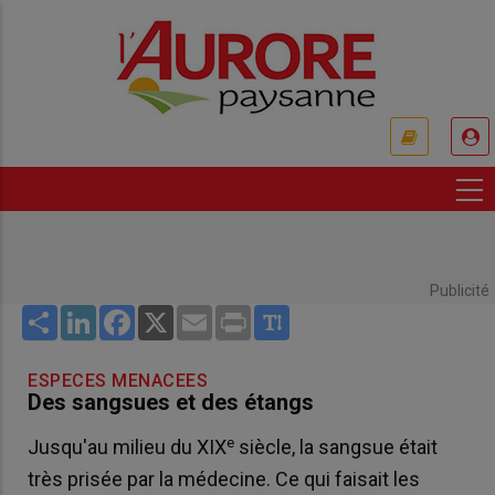
Aller
au
contenu
principal
USER
ACCOUNT
MENU
Publicité
Share
LinkedIn
Facebook
X
Email
Print
ESPECES MENACEES
Des sangsues et des étangs
e
Jusqu'au milieu du XIX
siècle, la sangsue était
très prisée par la médecine. Ce qui faisait les