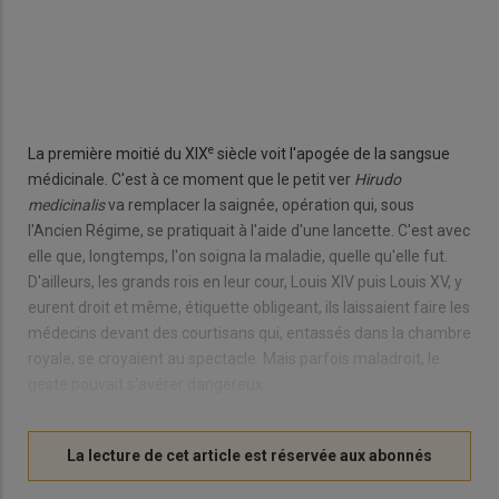
e
La première moitié du XIX
siècle voit l'apogée de la sangsue
médicinale. C'est à ce moment que le petit ver
Hirudo
medicinalis
va remplacer la saignée, opération qui, sous
l'Ancien Régime, se pratiquait à l'aide d'une lancette. C'est avec
elle que, longtemps, l'on soigna la maladie, quelle qu'elle fut.
D'ailleurs, les grands rois en leur cour, Louis XIV puis Louis XV, y
eurent droit et même, étiquette obligeant, ils laissaient faire les
médecins devant des courtisans qui, entassés dans la chambre
royale, se croyaient au spectacle. Mais parfois maladroit, le
geste pouvait s'avérer dangereux.