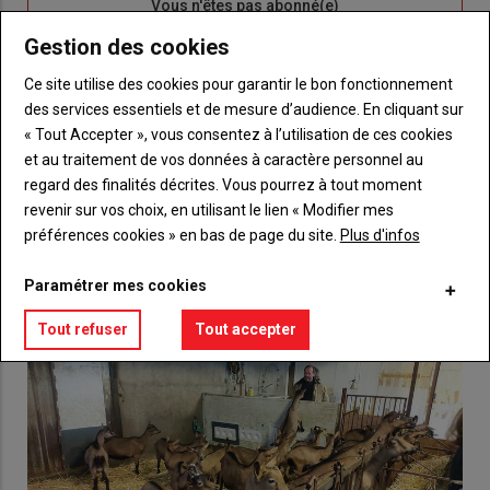
Sous-
Vous n'êtes pas abonné(e)
titre
TITRE
CRÉEZ UN COMPTE
Gestion des cookies
Ce site utilise des cookies pour garantir le bon fonctionnement
Body
Choisissez votre formule et créez votre
des services essentiels et de mesure d’audience. En cliquant sur
compte pour accéder à tout {nom-site}.
« Tout Accepter », vous consentez à l’utilisation de ces cookies
et au traitement de vos données à caractère personnel au
Lien
Créez un compte
regard des finalités décrites. Vous pourrez à tout moment
revenir sur vos choix, en utilisant le lien « Modifier mes
préférences cookies » en bas de page du site.
Plus d'infos
VOUS AIMEREZ AUSSI
Paramétrer mes cookies
Tout refuser
Tout accepter