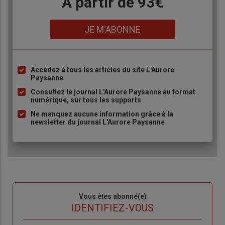
Body
A partir de 93€
Lien
JE M'ABONNE
Accédez à tous les articles du site L'Aurore
Liste
Paysanne
à
Consultez le journal L'Aurore Paysanne au format
puce
numérique, sur tous les supports
Ne manquez aucune information grâce à la
newsletter du journal L'Aurore Paysanne
Sous-
Vous êtes abonné(e)
titre
TITRE
IDENTIFIEZ-VOUS