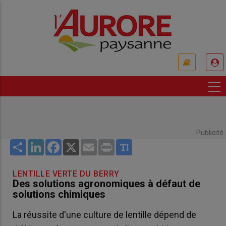
Aller
au
contenu
principal
USER
ACCOUNT
MENU
Publicité
Share
LinkedIn
Facebook
X
Email
Print
LENTILLE VERTE DU BERRY
Des solutions agronomiques à défaut de
solutions chimiques
La réussite d'une culture de lentille dépend de