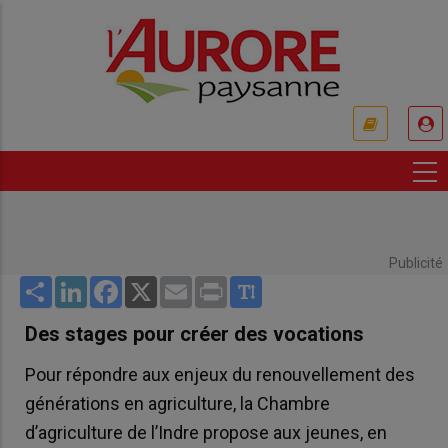
Aller
au
contenu
principal
USER
ACCOUNT
MENU
Publicité
Share
LinkedIn
Facebook
X
Email
Print
Des stages pour créer des vocations
Pour répondre aux enjeux du renouvellement des
générations en agriculture, la Chambre
d’agriculture de l’Indre propose aux jeunes, en