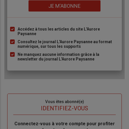
Lien
JE M'ABONNE
Accédez à tous les articles du site L'Aurore
Liste
Paysanne
à
Consultez le journal L'Aurore Paysanne au format
puce
numérique, sur tous les supports
Ne manquez aucune information grâce à la
newsletter du journal L'Aurore Paysanne
Sous-
Vous êtes abonné(e)
titre
TITRE
IDENTIFIEZ-VOUS
Body
Connectez-vous à votre compte pour profiter