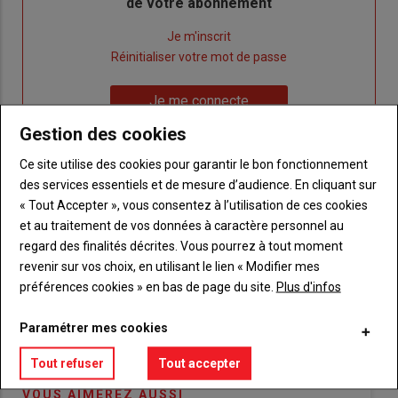
de votre abonnement
Lien
Je m'inscrit
"Créer
Lien
Réinitialiser votre mot de passe
un
"Réinitialiser
Lien
nouveau
votre
Je me connecte
"Je
compte"
mot
Gestion des cookies
me
de
connecte"
passe"
Ce site utilise des cookies pour garantir le bon fonctionnement
des services essentiels et de mesure d’audience. En cliquant sur
Sous-
Vous n'êtes pas abonné(e)
« Tout Accepter », vous consentez à l’utilisation de ces cookies
titre
TITRE
CRÉEZ UN COMPTE
et au traitement de vos données à caractère personnel au
regard des finalités décrites. Vous pourrez à tout moment
Body
Choisissez votre formule et créez votre
revenir sur vos choix, en utilisant le lien « Modifier mes
compte pour accéder à tout {nom-site}.
préférences cookies » en bas de page du site.
Plus d'infos
Lien
Créez un compte
Paramétrer mes cookies
Tout refuser
Tout accepter
VOUS AIMEREZ AUSSI