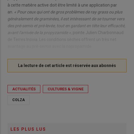
à cette matière active doit être limité à une application par
an.
« Pour ceux qui ont de gros problèmes de ray grass ou plus
généralement de graminées, il est intéressant de se tourner vers
des pré-semis et pré-levée, tout en gardant en tête leur efficacité,
avant l'arrivée de la propyzamide »,
pointe Julien Charbonnaud
de Terres Inovia. Les conditions sèches offrent un très net
avantage au pré-semis avec la napropamide.
ACTUALITÉS
CULTURES & VIGNE
COLZA
LES PLUS LUS