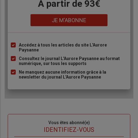
Body
A partir de 93€
Lien
JE M'ABONNE
Accédez à tous les articles du site L'Aurore
Liste
Paysanne
à
Consultez le journal L'Aurore Paysanne au format
puce
numérique, sur tous les supports
Ne manquez aucune information grâce à la
newsletter du journal L'Aurore Paysanne
Sous-
Vous êtes abonné(e)
titre
TITRE
IDENTIFIEZ-VOUS