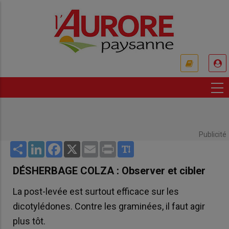
Aller
au
contenu
principal
USER
ACCOUNT
MENU
Publicité
Share
LinkedIn
Facebook
X
Email
Print
DÉSHERBAGE COLZA : Observer et cibler
La post-levée est surtout efficace sur les
dicotylédones. Contre les graminées, il faut agir
plus tôt.