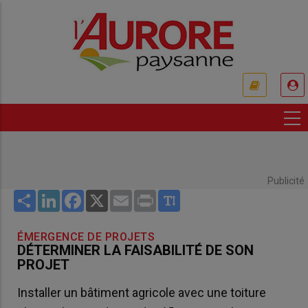
Aller
au
contenu
principal
USER
ACCOUNT
MENU
Publicité
Share
LinkedIn
Facebook
X
Email
Print
ÉMERGENCE DE PROJETS
DÉTERMINER LA FAISABILITÉ DE SON
PROJET
Installer un bâtiment agricole avec une toiture