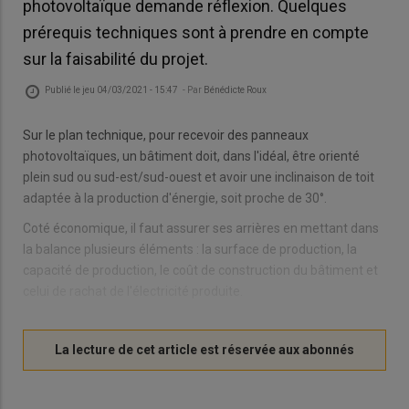
photovoltaïque demande réflexion. Quelques
prérequis techniques sont à prendre en compte
sur la faisabilité du projet.
Publié le
jeu 04/03/2021 - 15:47
- Par
Bénédicte Roux
Sur le plan technique, pour recevoir des panneaux
photovoltaïques, un bâtiment doit, dans l'idéal, être orienté
plein sud ou sud-est/sud-ouest et avoir une inclinaison de toit
adaptée à la production d'énergie, soit proche de 30°.
Coté économique, il faut assurer ses arrières en mettant dans
la balance plusieurs éléments : la surface de production, la
capacité de production, le coût de construction du bâtiment et
celui de rachat de l'électricité produite.