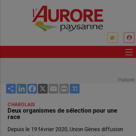
Aller
au
contenu
principal
USER
ACCOUNT
MENU
Publicité
Share
LinkedIn
Facebook
X
Email
Print
CHAROLAIS
Deux organismes de sélection pour une
race
Depuis le 19 février 2020, Union Gènes diffusion