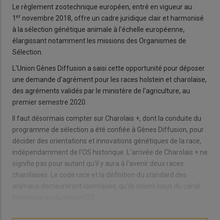
Le règlement zootechnique européen, entré en vigueur au
er
1
novembre 2018, offre un cadre juridique clair et harmonisé
à la sélection génétique animale à l'échelle européenne,
élargissant notamment les missions des Organismes de
Sélection.
L'Union Gènes Diffusion a saisi cette opportunité pour déposer
une demande d'agrément pour les races holstein et charolaise,
des agréments validés par le ministère de l'agriculture, au
premier semestre 2020.
Il faut désormais compter sur Charolais +, dont la conduite du
programme de sélection a été confiée à Gènes Diffusion, pour
décider des orientations et innovations génétiques de la race,
indépendamment de l'OS historique. L'arrivée de Charolais + ne
signifie pas pour autant qu'il y aura à l'avenir deux races
charolaises. Le code race et la définition du standard des
animaux demeureront identiques, qu'ils soient issus du canal
historique ou du nouvel OS.