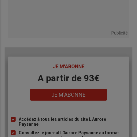
Publicité
TITRE
JE M'ABONNE
Body
A partir de 93€
Lien
JE M'ABONNE
Accédez à tous les articles du site L'Aurore
Liste
Paysanne
à
Consultez le journal L'Aurore Paysanne au format
puce