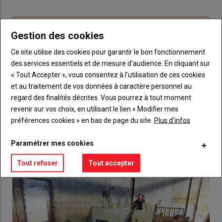
connecte"
passe"
Sous-
Vous n'êtes pas abonné(e)
Gestion des cookies
titre
TITRE
CRÉEZ UN COMPTE
Ce site utilise des cookies pour garantir le bon fonctionnement
des services essentiels et de mesure d’audience. En cliquant sur
Body
Choisissez votre formule et créez votre
« Tout Accepter », vous consentez à l’utilisation de ces cookies
compte pour accéder à tout {nom-site}.
et au traitement de vos données à caractère personnel au
regard des finalités décrites. Vous pourrez à tout moment
Lien
Créez un compte
revenir sur vos choix, en utilisant le lien « Modifier mes
préférences cookies » en bas de page du site.
Plus d'infos
VOUS AIMEREZ AUSSI
Paramétrer mes cookies
Tout refuser
Tout accepter