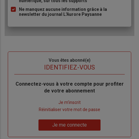
numérique, sur tous les supports
Ne manquez aucune information grâce à la
newsletter du journal L'Aurore Paysanne
Sous-
Vous êtes abonné(e)
titre
TITRE
IDENTIFIEZ-VOUS
Body
Connectez-vous à votre compte pour profiter
de votre abonnement
Lien
Je m'inscrit
"Créer
Lien
Réinitialiser votre mot de passe
un
"Réinitialiser
Lien
nouveau
votre
Je me connecte
"Je
compte"
mot
me
de