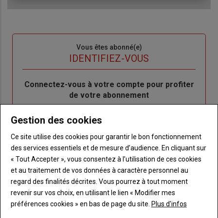
Sous-
Vous êtes abonné(e)
titre
TITRE
IDENTIFIEZ-VOUS
Body
Connectez-vous à votre compte pour profiter
de votre abonnement
Lien
Je m'inscrit
Gestion des cookies
"Créer
Lien
Réinitialiser votre mot de passe
un
"Réinitialiser
Ce site utilise des cookies pour garantir le bon fonctionnement
Lien
nouveau
votre
des services essentiels et de mesure d’audience. En cliquant sur
Je me connecte
"Je
compte"
mot
« Tout Accepter », vous consentez à l’utilisation de ces cookies
me
de
et au traitement de vos données à caractère personnel au
connecte"
passe"
regard des finalités décrites. Vous pourrez à tout moment
revenir sur vos choix, en utilisant le lien « Modifier mes
Sous-
Vous n'êtes pas abonné(e)
préférences cookies » en bas de page du site.
Plus d'infos
titre
TITRE
CRÉEZ UN COMPTE