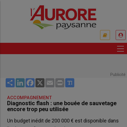
Aller
au
contenu
principal
USER
ACCOUNT
MENU
Publicité
Share
LinkedIn
Facebook
X
Email
Print
ACCOMPAGNEMENT
Diagnostic flash : une bouée de sauvetage
encore trop peu utilisée
Un budget inédit de 200 000 € est disponible dans