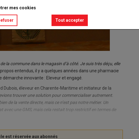
trer mes cookies
refuser
Tout accepter
de la commune dans le magasin d’à côté. Je suis très déçu, elle
propos entendus, il y a quelques années dans une pharmacie
ne démarche innovante : Eleveur et engagé.
d Dubois, éleveur en Charente-Maritime et initiateur de la
s devions trouver une solution pour commercialiser autrement.
n de la vente directe, mais ce n’est pas notre métier. Un
 avec une GMS, mais cela restait trop restrictif en termes de