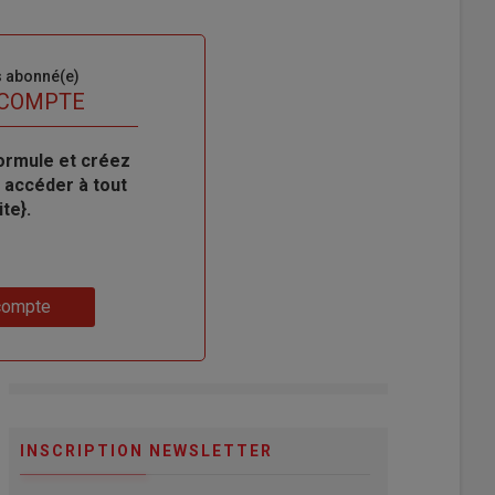
s abonné(e)
 COMPTE
ormule et créez
 accéder à tout
te}.
compte
INSCRIPTION NEWSLETTER