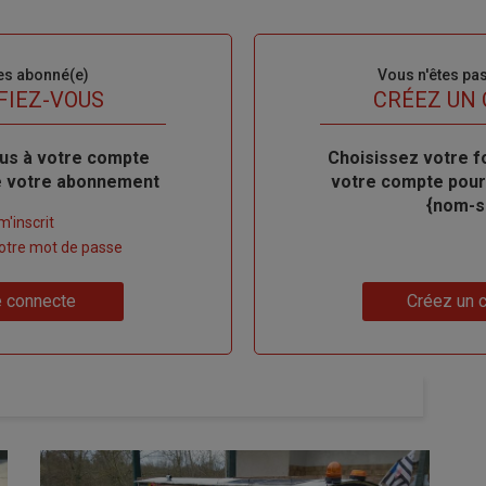
es abonné(e)
Sous-
Vous n'êtes pa
titre
FIEZ-VOUS
TITRE
CRÉEZ UN
us à votre compte
Body
Choisissez votre f
de votre abonnement
votre compte pour
{nom-si
m'inscrit
 votre mot de passe
Lien
 connecte
Créez un 