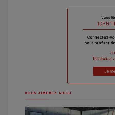
Sous-
Vous êt
titre
TITRE
IDENTI
Body
Connectez-vo
pour profiter 
Lien
Je 
"Créer
Lien
Réinitialiser
un
"Réinitialiser
Lien
nouveau
votre
Je me
"Je
compte"
mot
me
de
connecte"
passe"
VOUS AIMEREZ AUSSI