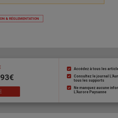
ION & RÉGLEMENTATION
E
Accédez à tous les articl
Liste
 93€
à
Consultez le journal L'A
tous les supports
puce
Ne manquez aucune inform
E
L'Aurore Paysanne