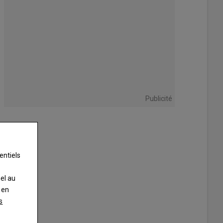
Publicité
entiels
nel au
 en
s