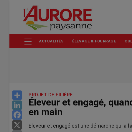
Aller
au
contenu
principal
ACTUALITÉS
ÉLEVAGE & FOURRAGE
CUL
Share
PROJET DE FILIÈRE
Éleveur et engagé, quan
LinkedIn
en main
Facebook
X
Eleveur et engagé est une démarche qui a fa