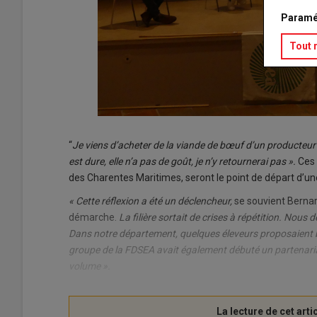
Paramé
Tout 
“
Je viens d’acheter de la viande de bœuf d’un producteur 
est dure, elle n’a pas de goût, je n’y retournerai pas ».
Ces 
des Charentes Maritimes, seront le point de départ d’u
« Cette réflexion a été un déclencheur,
se souvient Bernar
démarche.
La filière sortait de crises à répétition. Nou
Dans notre département, quelques éleveurs proposaient bie
groupe de la FDSEA avait également débuté un partenariat
volume ».