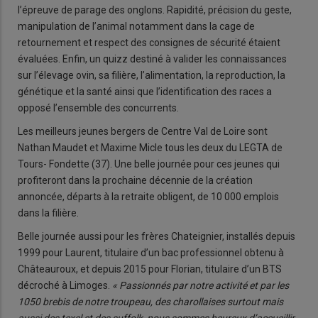
l’épreuve de parage des onglons. Rapidité, précision du geste,
manipulation de l’animal notamment dans la cage de
retournement et respect des consignes de sécurité étaient
évaluées. Enfin, un quizz destiné à valider les connaissances
sur l’élevage ovin, sa filière, l’alimentation, la reproduction, la
génétique et la santé ainsi que l’identification des races a
opposé l’ensemble des concurrents.
Les meilleurs jeunes bergers de Centre Val de Loire sont
Nathan Maudet et Maxime Micle tous les deux du LEGTA de
Tours- Fondette (37). Une belle journée pour ces jeunes qui
profiteront dans la prochaine décennie de la création
annoncée, départs à la retraite obligent, de 10 000 emplois
dans la filière.
Belle journée aussi pour les frères Chateignier, installés depuis
1999 pour Laurent, titulaire d’un bac professionnel obtenu à
Châteauroux, et depuis 2015 pour Florian, titulaire d’un BTS
décroché à Limoges.
« Passionnés par notre activité et par les
1050 brebis de notre troupeau, des charollaises surtout mais
aussi des texel et des suffolk, nous sommes heureux d’accueillir