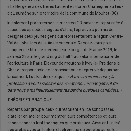
« La Bergerie » des frères Laurent et Florian Chateigner au lieu-
dit L’aumône sur le territoire de la commune de Mouhet (36).
Initialement programmée le mercredi 23 janvier et repoussée à
cause des épisodes neigeux d’alors, l’épreuve a permis de
désigner deux jeunes gens qui représenteront la région Centre-
Val de Loire, lors de la finale nationale. Rendez-vous pour
conquérir le titre de meilleur jeune berger de France 2019, le
samedi 23 sur le grand ring du hall 1 au salon international de
l’agriculture à Paris. Eleveur de moutons à Ivoy-le- Pré dans le
Cher et responsable de l’organisation de l’épreuve depuis son
lancement, Luc Brodin explique :
« A travers ce concours, la
profession a voulu susciter des vocations. Le changement de
date nous a malheureusement fait perdre quelques candidats. »
THÉORIE ET PRATIQUE
Répartis par groupe, ceux qui restaient en lice sont passés
d’atelier en atelier pour montrer leurs compétences et leurs
connaissances tant théoriques que pratiques. Ainsi ont-ils trié
des brebis avec un lecteur électronique de boucles après les