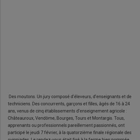
All
Des moutons. Un jury composé d’éleveurs, d’enseignants et de
techniciens. Des concurrents, garçons et filles, âgés de 16 à 24
ans, venus de cinq établissements d’enseignement agricole :
Châteauroux, Vendôme, Bourges, Tours et Montargis. Tous,
apprenants ou professionnels pareillement passionnés, ont
participé le jeudi 7 février, à la quatorzième finale régionale des
ovinpiades. Le rendez-vous était fixé à la ferme bien nommée