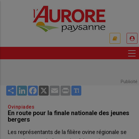
Aller
au
contenu
principal
USER
ACCOUNT
MENU
Publicité
Share
LinkedIn
Facebook
X
Email
Print
Ovinpiades
En route pour la finale nationale des jeunes
bergers
Les représentants de la filière ovine régionale se