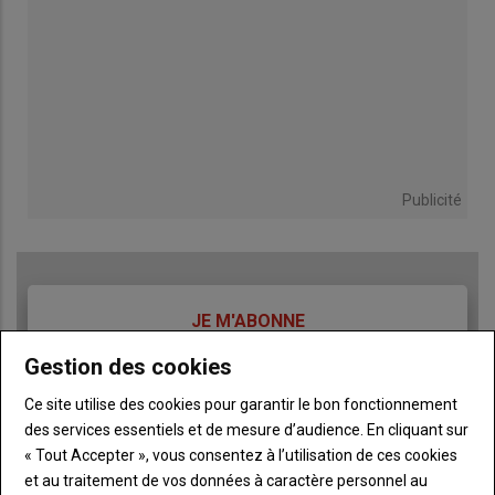
Publicité
TITRE
JE M'ABONNE
Body
A partir de 93€
Gestion des cookies
Ce site utilise des cookies pour garantir le bon fonctionnement
Lien
JE M'ABONNE
des services essentiels et de mesure d’audience. En cliquant sur
« Tout Accepter », vous consentez à l’utilisation de ces cookies
et au traitement de vos données à caractère personnel au