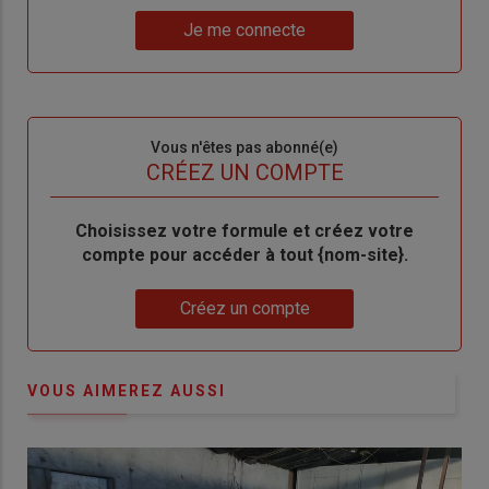
un
"Réinitialiser
Lien
nouveau
votre
Je me connecte
"Je
compte"
mot
me
de
connecte"
passe"
Sous-
Vous n'êtes pas abonné(e)
titre
TITRE
CRÉEZ UN COMPTE
Body
Choisissez votre formule et créez votre
compte pour accéder à tout {nom-site}.
Lien
Créez un compte
VOUS AIMEREZ AUSSI