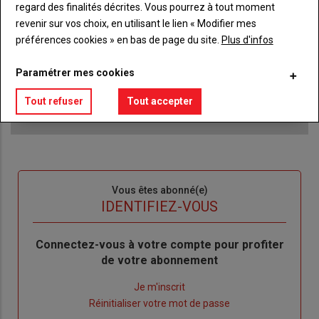
regard des finalités décrites. Vous pourrez à tout moment
Accédez à tous les articles du site L'Aurore
Liste
Paysanne
revenir sur vos choix, en utilisant le lien « Modifier mes
à
préférences cookies » en bas de page du site.
Plus d'infos
Consultez le journal L'Aurore Paysanne au format
puce
numérique, sur tous les supports
Paramétrer mes cookies
Ne manquez aucune information grâce à la
newsletter du journal L'Aurore Paysanne
Tout refuser
Tout accepter
Sous-
Vous êtes abonné(e)
titre
TITRE
IDENTIFIEZ-VOUS
Body
Connectez-vous à votre compte pour profiter
de votre abonnement
Lien
Je m'inscrit
"Créer
Lien
Réinitialiser votre mot de passe