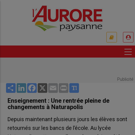
Aller
au
contenu
principal
USER
ACCOUNT
MENU
Publicité
Share
LinkedIn
Facebook
X
Email
Print
Enseignement : Une rentrée pleine de
changements à Naturapolis
Depuis maintenant plusieurs jours les élèves sont
retournés sur les bancs de l’école. Au lycée