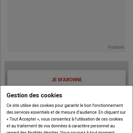
Publicité
TITRE
JE M'ABONNE
Body
A partir de 93€
Gestion des cookies
Lien
Ce site utilise des cookies pour garantir le bon fonctionnement
JE M'ABONNE
des services essentiels et de mesure d’audience. En cliquant sur
« Tout Accepter », vous consentez à l’utilisation de ces cookies
et au traitement de vos données à caractère personnel au
Accédez à tous les articles du site L'Aurore
Liste
regard des finalités décrites. Vous pourrez à tout moment