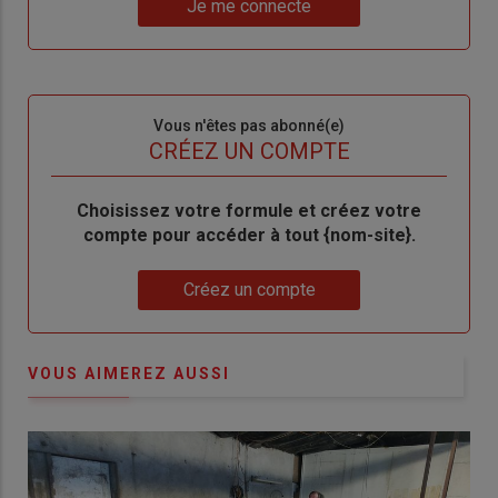
nouveau
votre
Je me connecte
"Je
compte"
mot
me
de
connecte"
passe"
Sous-
Vous n'êtes pas abonné(e)
titre
TITRE
CRÉEZ UN COMPTE
Body
Choisissez votre formule et créez votre
compte pour accéder à tout {nom-site}.
Lien
Créez un compte
VOUS AIMEREZ AUSSI