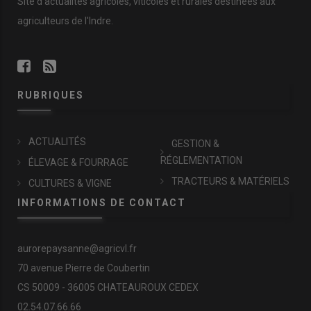
Site d'actualités agricoles, viticoles et rurales destinées aux
agriculteurs de l'Indre.
RUBRIQUES
ACTUALITÉS
GESTION &
RÉGLEMENTATION
ÉLEVAGE & FOURRAGE
TRACTEURS & MATÉRIELS
CULTURES & VIGNE
INFORMATIONS DE CONTACT
aurorepaysanne@agricvl.fr
70 avenue Pierre de Coubertin
CS 50009 - 36005 CHATEAUROUX CEDEX
02.54.07.66.66