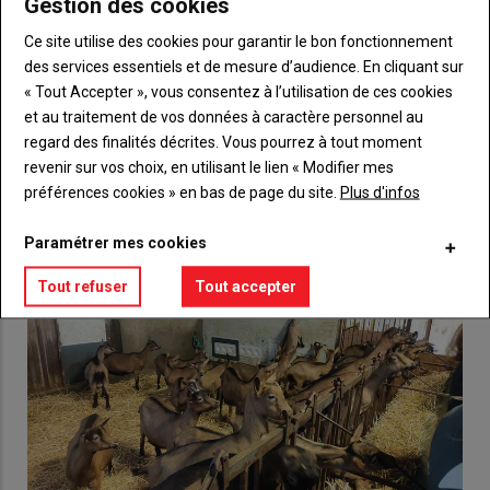
Gestion des cookies
Body
Choisissez votre formule et créez votre
compte pour accéder à tout {nom-site}.
Ce site utilise des cookies pour garantir le bon fonctionnement
des services essentiels et de mesure d’audience. En cliquant sur
Lien
Créez un compte
« Tout Accepter », vous consentez à l’utilisation de ces cookies
et au traitement de vos données à caractère personnel au
regard des finalités décrites. Vous pourrez à tout moment
VOUS AIMEREZ AUSSI
revenir sur vos choix, en utilisant le lien « Modifier mes
préférences cookies » en bas de page du site.
Plus d'infos
Paramétrer mes cookies
Tout refuser
Tout accepter