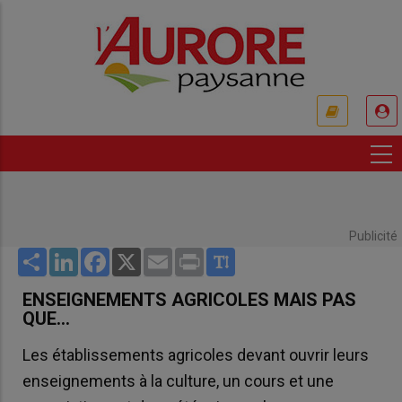
Aller
au
contenu
principal
USER
ACCOUNT
MENU
Publicité
Share
LinkedIn
Facebook
X
Email
Print
ENSEIGNEMENTS AGRICOLES MAIS PAS
QUE…
Les établissements agricoles devant ouvrir leurs
enseignements à la culture, un cours et une