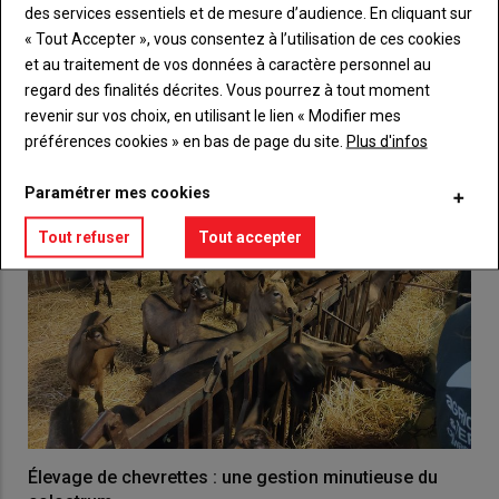
des services essentiels et de mesure d’audience. En cliquant sur
« Tout Accepter », vous consentez à l’utilisation de ces cookies
VOUS AIMEREZ AUSSI
et au traitement de vos données à caractère personnel au
regard des finalités décrites. Vous pourrez à tout moment
revenir sur vos choix, en utilisant le lien « Modifier mes
préférences cookies » en bas de page du site.
Plus d'infos
Paramétrer mes cookies
Tout refuser
Tout accepter
Élevage de chevrettes : une gestion minutieuse du