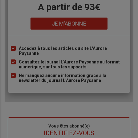
Body
A partir de 93€
Lien
JE M'ABONNE
Accédez à tous les articles du site L'Aurore
Liste
Paysanne
à
Consultez le journal L'Aurore Paysanne au format
puce
numérique, sur tous les supports
Ne manquez aucune information grâce à la
newsletter du journal L'Aurore Paysanne
Sous-
Vous êtes abonné(e)
titre
TITRE
IDENTIFIEZ-VOUS