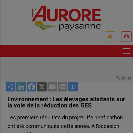
Aller
au
contenu
principal
USER
ACCOUNT
MENU
Publicité
Share
LinkedIn
Facebook
X
Email
Print
Environnement : Les élevages allaitants sur
la voie de la réduction des GES
Les premiers résultats du projet Life beef carbon
ont été communiqués cette année. A l’occasion