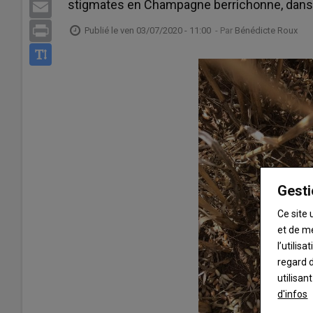
stigmates en Champagne berrichonne, dans 
Email
Print
Publié le
ven 03/07/2020 - 11:00
- Par
Bénédicte Roux
Gesti
Ce site 
et de m
l’utilis
regard d
utilisan
d'infos