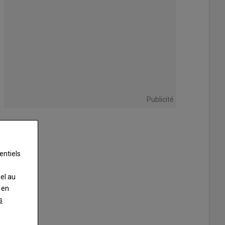
Publicité
entiels
nel au
 en
s