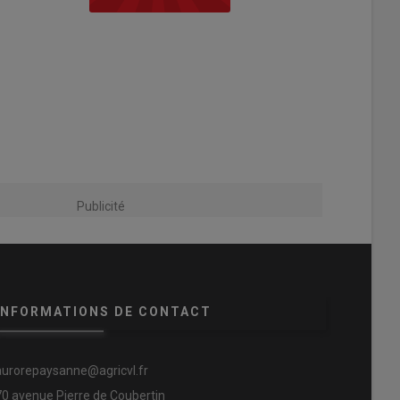
Publicité
INFORMATIONS DE CONTACT
aurorepaysanne@agricvl.fr
70 avenue Pierre de Coubertin