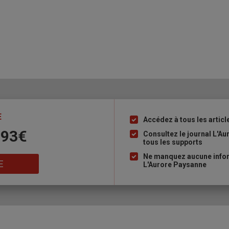
E
Accédez à tous les articl
Liste
 93€
à
Consultez le journal L'A
tous les supports
puce
Ne manquez aucune inform
E
L'Aurore Paysanne