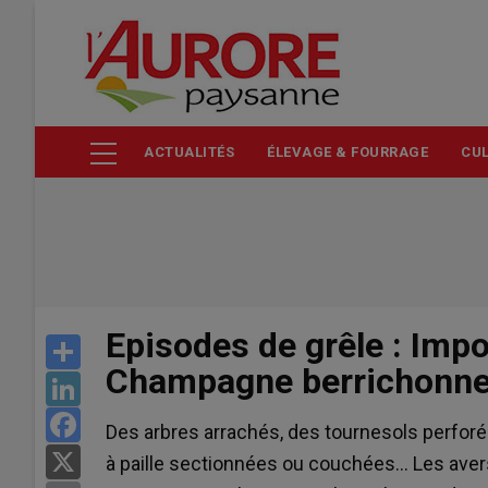
Aller
au
contenu
principal
ACTUALITÉS
ÉLEVAGE & FOURRAGE
CUL
Episodes de grêle : Imp
Share
Champagne berrichonn
LinkedIn
Facebook
Des arbres arrachés, des tournesols perforés
X
à paille sectionnées ou couchées… Les avers