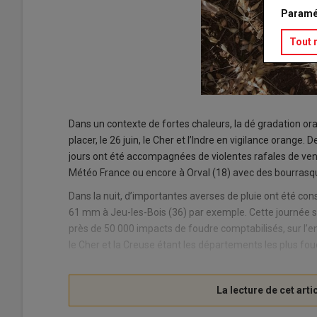
Paramé
Tout 
Dans un contexte de fortes chaleurs, la dé gradation o
placer, le 26 juin, le Cher et l’Indre en vigilance orange.
jours ont été accompagnées de violentes rafales de ve
Météo France ou encore à Orval (18) avec des bourrasq
Dans la nuit, d’importantes averses de pluie ont été c
61 mm à Jeu-les-Bois (36) par exemple. Cette journée s
près de 50 000 impacts de foudre comptabilisés, sur l’e
le Cher et la Creuse étant les départements les plus fou