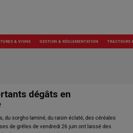
USER
ACCOUNT
MENU
TURES & VIGNE
GESTION & RÉGLEMENTATION
TRACTEURS 
ortants dégâts en
e
, du sorgho laminé, du raisin éclaté, des céréales
es de grêles de vendredi 26 juin ont laissé des