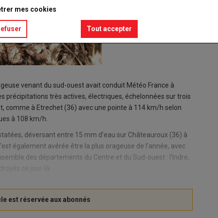
trer mes cookies
refuser
Tout accepter
rageuse venant du sud-ouest avait conduit Météo France à
 Des précipitations très actives, électriques, échelonnées sur trois
nt, comme à Etrechet (36) avec une pointe à 114 km/h selon
ues à 108 km/h.
onstatées, déversant entre 15 mm d’eau sur Châteauroux (36) à
’est également avérée être la plus orageuse de l’année, avec
nsemble des départements du Centre et du Sud-ouest : l’Indre,
droyés ce jour-là.