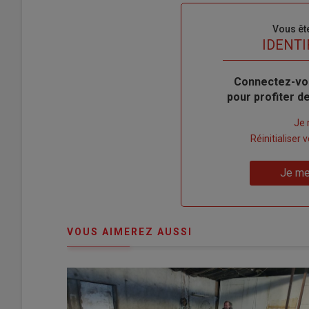
Sous-
Vous êt
titre
TITRE
IDENTI
Body
Connectez-vo
pour profiter 
Lien
Je 
"Créer
Lien
Réinitialiser
un
"Réinitialiser
Lien
nouveau
votre
Je me
"Je
compte"
mot
me
de
connecte"
passe"
VOUS AIMEREZ AUSSI