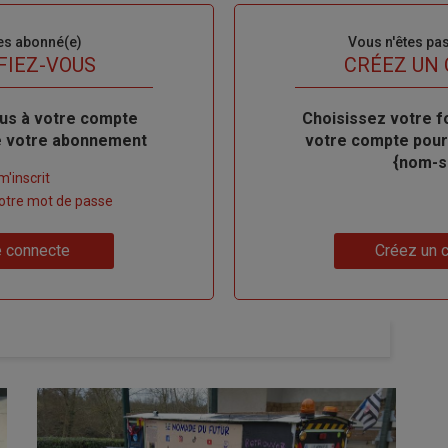
es abonné(e)
Sous-
Vous n'êtes pa
titre
FIEZ-VOUS
TITRE
CRÉEZ UN
us à votre compte
Body
Choisissez votre f
de votre abonnement
votre compte pour
{nom-si
m'inscrit
 votre mot de passe
Lien
 connecte
Créez un 