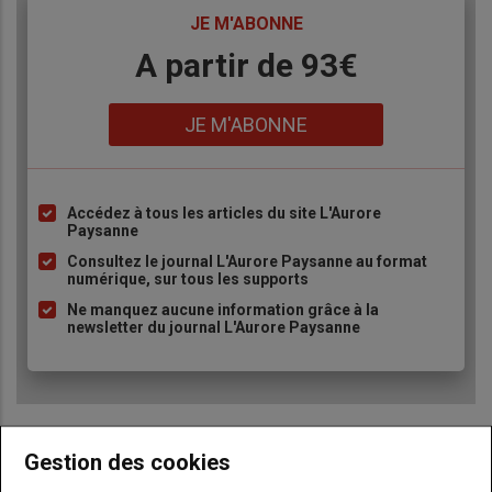
TITRE
JE M'ABONNE
Body
A partir de 93€
Lien
JE M'ABONNE
Accédez à tous les articles du site L'Aurore
Liste
Paysanne
à
Consultez le journal L'Aurore Paysanne au format
puce
numérique, sur tous les supports
Ne manquez aucune information grâce à la
newsletter du journal L'Aurore Paysanne
Gestion des cookies
Sous-
Vous êtes abonné(e)