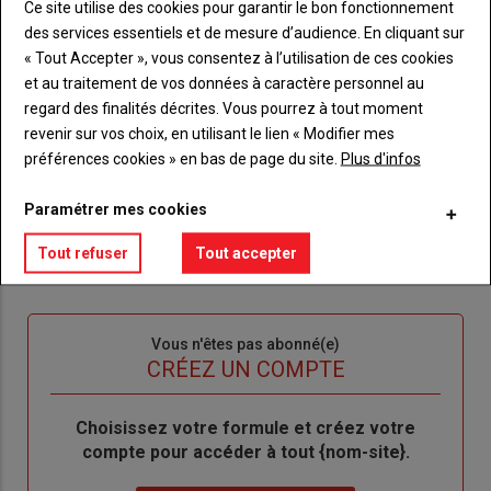
Ce site utilise des cookies pour garantir le bon fonctionnement
titre
TITRE
IDENTIFIEZ-VOUS
des services essentiels et de mesure d’audience. En cliquant sur
« Tout Accepter », vous consentez à l’utilisation de ces cookies
Body
Connectez-vous à votre compte pour profiter
et au traitement de vos données à caractère personnel au
de votre abonnement
regard des finalités décrites. Vous pourrez à tout moment
revenir sur vos choix, en utilisant le lien « Modifier mes
Lien
Je m'inscrit
préférences cookies » en bas de page du site.
Plus d'infos
"Créer
Lien
Réinitialiser votre mot de passe
un
"Réinitialiser
Paramétrer mes cookies
Lien
nouveau
votre
Je me connecte
"Je
compte"
mot
Tout refuser
Tout accepter
me
de
connecte"
passe"
Sous-
Vous n'êtes pas abonné(e)
titre
TITRE
CRÉEZ UN COMPTE
Body
Choisissez votre formule et créez votre
compte pour accéder à tout {nom-site}.