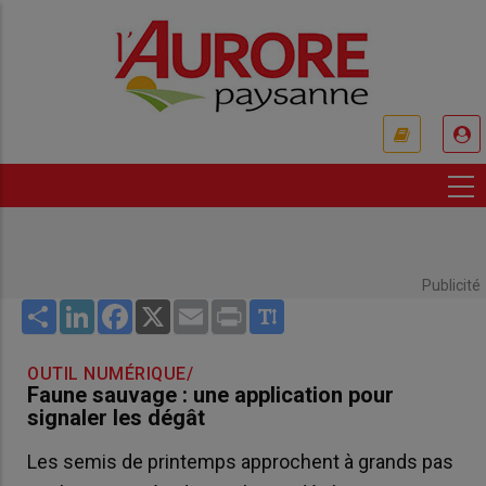
Aller
au
contenu
principal
USER
ACCOUNT
MENU
Publicité
Share
LinkedIn
Facebook
X
Email
Print
OUTIL NUMÉRIQUE/
Faune sauvage : une application pour
signaler les dégât
Les semis de printemps approchent à grands pas