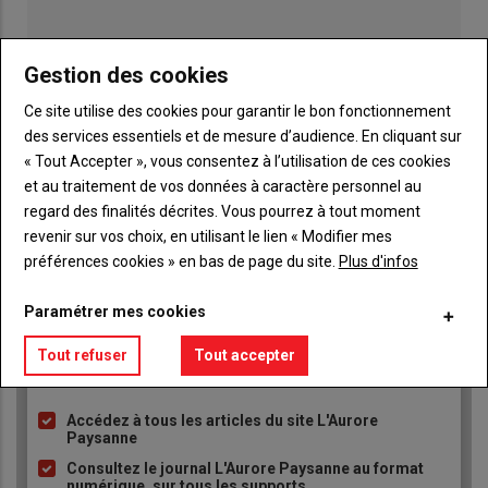
Gestion des cookies
Ce site utilise des cookies pour garantir le bon fonctionnement
Publicité
des services essentiels et de mesure d’audience. En cliquant sur
« Tout Accepter », vous consentez à l’utilisation de ces cookies
et au traitement de vos données à caractère personnel au
regard des finalités décrites. Vous pourrez à tout moment
TITRE
JE M'ABONNE
revenir sur vos choix, en utilisant le lien « Modifier mes
préférences cookies » en bas de page du site.
Plus d'infos
Body
A partir de 93€
Paramétrer mes cookies
Lien
JE M'ABONNE
Tout refuser
Tout accepter
Accédez à tous les articles du site L'Aurore
Liste
Paysanne
à
Consultez le journal L'Aurore Paysanne au format
puce
numérique, sur tous les supports