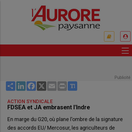
Aller
au
contenu
principal
USER
ACCOUNT
MENU
Publicité
Share
LinkedIn
Facebook
X
Email
Print
ACTION SYNDICALE
FDSEA et JA embrasent l'Indre
En marge du G20, où plane l'ombre de la signature
des accords EU/ Mercosur, les agriculteurs de