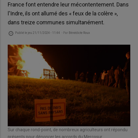
France font entendre leur mécontentement. Dans
l'Indre, ils ont allumé des « feux de la colère »,
dans treize communes simultanément.
Publié le
jeu 21/11/2024 - 11:44
- Par
Bénédicte Roux
Sur chaque rond-point, de nombreux agriculteurs ont répondu
A 1
présents pour dénoncer les accords du Mercosur
all