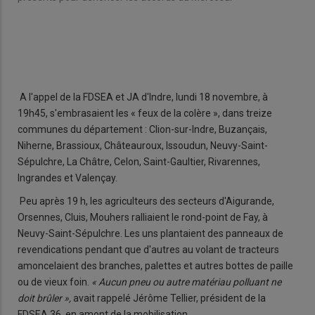
A l'appel de la FDSEA et JA d'Indre, lundi 18 novembre, à
19h45, s'embrasaient les « feux de la colère », dans treize
communes du département : Clion-sur-Indre, Buzançais,
Niherne, Brassioux, Châteauroux, Issoudun, Neuvy-Saint-
Sépulchre, La Châtre, Celon, Saint-Gaultier, Rivarennes,
Ingrandes et Valençay.
Peu après 19 h, les agriculteurs des secteurs d'Aigurande,
Orsennes, Cluis, Mouhers ralliaient le rond-point de Fay, à
Neuvy-Saint-Sé­pulchre. Les uns plantaient des panneaux de
revendications pen­dant que d'autres au volant de trac­teurs
amoncelaient des branches, palettes et autres bottes de paille
ou de vieux foin.
« Aucun pneu ou autre matériau polluant ne
doit brûler »,
avait rappelé Jérôme Tel­lier, président de la
FDSEA 36, en amont de la mobilisation.