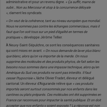
administrative et pour un revenu digne.
« Ça suffit, marre de
subir… Non au Mercosur et stop à la concurrence déloyale
»,
clament les syndicats.
« On veut de la cohérence, tant au niveau européen que mondial.
Nous ne sommes pas contre les échanges commerciaux, mais il
faut que l'on soit tous sur un pied d'égalité en termes de
pratiques »,
développe Jérôme Tellier.
À Neuvy-Saint-Sépulchre, ce sont les conséquences sanitaires
qui sont mises en avant.
« On nous demande de laver plus blanc
que blanc, alors qu'on va importer de la merde. On nous
supprime des molécules et des produits phytos, de fait selon les
besoins nous sommes dans une impasse technique, alors qu'en
Amérique du Sud ces pro­duits ne sont pas interdits. Il faut
cesser l'hypocrisie »,
lâche Olivier Fradet, éleveur et délégué
canto­nal. Un éleveur d'Aigurande relève que
« ces produits
importés seront surtout consommés par nos enfants dans les
cantines ou plats préparés. Ces molécules ont été supprimées en
France car reconnues pour impacter la santé publique. Et on doit
accepter que nos enfants y soient exposés ? La réponse est non