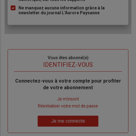
Ne manquez aucune information grâce à la
newsletter du journal L'Aurore Paysanne
Sous-
Vous êtes abonné(e)
titre
TITRE
IDENTIFIEZ-VOUS
Body
Connectez-vous à votre compte pour profiter
de votre abonnement
Lien
Je m'inscrit
"Créer
Lien
Réinitialiser votre mot de passe
un
"Réinitialiser
Lien
nouveau
votre
Je me connecte
"Je
compte"
mot
me
de