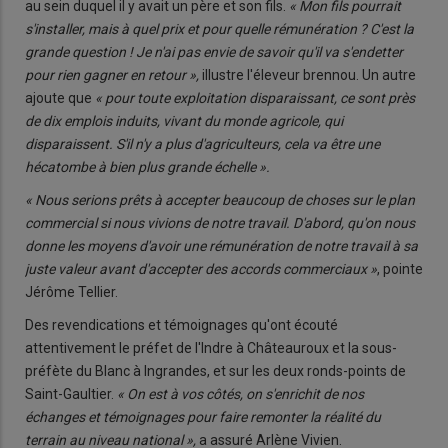
au sein duquel il y avait un père et son fils.
« Mon fils pourrait
s'installer, mais à quel prix et pour quelle rémunération ? C'est la
grande question ! Je n'ai pas envie de savoir qu'il va s'endetter
pour rien gagner en retour »,
illustre l'éleveur brennou. Un autre
ajoute que
« pour toute exploitation dispa­raissant, ce sont près
de dix emplois induits, vivant du monde agricole, qui
disparaissent. S'il n'y a plus d'agri­culteurs, cela va être une
hécatombe à bien plus grande échelle ».
« Nous serions prêts à accepter beau­coup de choses sur le plan
commer­cial si nous vivions de notre tra­vail. D'abord, qu'on nous
donne les moyens d'avoir une rémunération de notre travail à sa
juste valeur avant d'accepter des accords com­merciaux »
, pointe
Jérôme Tellier.
Des revendications et témoignages qu'ont écouté
attentivement le pré­fet de l'Indre à Châteauroux et la sous-
préfète du Blanc à Ingrandes, et sur les deux ronds-points de
Saint-Gaultier.
« On est à vos côtés, on s'enrichit de nos
échanges et té­moignages pour faire remonter la réalité du
terrain au niveau natio­nal »,
a assuré Arlène Vivien.