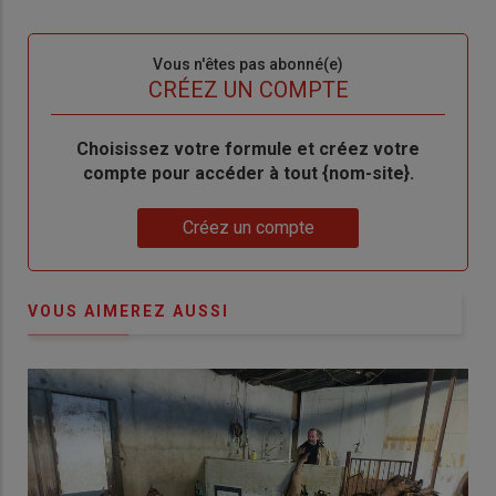
connecte"
passe"
Sous-
Vous n'êtes pas abonné(e)
titre
TITRE
CRÉEZ UN COMPTE
Body
Choisissez votre formule et créez votre
compte pour accéder à tout {nom-site}.
Lien
Créez un compte
VOUS AIMEREZ AUSSI