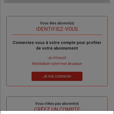
Sous-
Vous êtes abonné(e)
titre
TITRE
IDENTIFIEZ-VOUS
Body
Connectez-vous à votre compte pour profiter
de votre abonnement
Lien
Je m'inscrit
"Créer
Lien
Réinitialiser votre mot de passe
un
"Réinitialiser
Lien
nouveau
votre
Je me connecte
"Je
compte"
mot
me
de
connecte"
passe"
Sous-
Vous n'êtes pas abonné(e)
titre
TITRE
CRÉEZ UN COMPTE