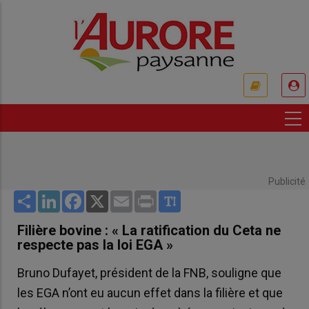
Aller
au
contenu
principal
USER
ACCOUNT
MENU
Publicité
Share
LinkedIn
Facebook
X
Email
Print
Filière bovine : « La ratification du Ceta ne
respecte pas la loi EGA »
Bruno Dufayet, président de la FNB, souligne que
les EGA n’ont eu aucun effet dans la filière et que