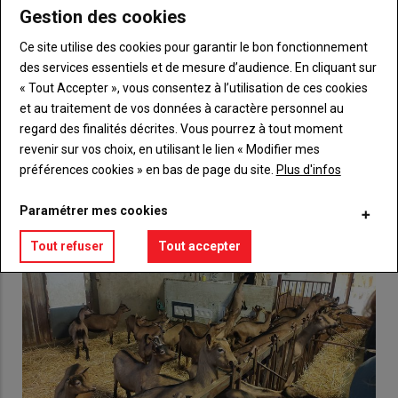
Gestion des cookies
Body
Choisissez votre formule et créez votre
Ce site utilise des cookies pour garantir le bon fonctionnement
compte pour accéder à tout {nom-site}.
des services essentiels et de mesure d’audience. En cliquant sur
« Tout Accepter », vous consentez à l’utilisation de ces cookies
Lien
Créez un compte
et au traitement de vos données à caractère personnel au
regard des finalités décrites. Vous pourrez à tout moment
revenir sur vos choix, en utilisant le lien « Modifier mes
VOUS AIMEREZ AUSSI
préférences cookies » en bas de page du site.
Plus d'infos
Paramétrer mes cookies
Tout refuser
Tout accepter