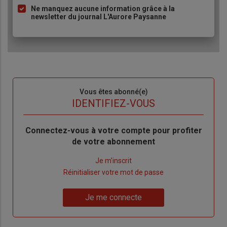
Ne manquez aucune information grâce à la
newsletter du journal L'Aurore Paysanne
Sous-
Vous êtes abonné(e)
titre
TITRE
IDENTIFIEZ-VOUS
Body
Connectez-vous à votre compte pour profiter
de votre abonnement
Lien
Je m'inscrit
"Créer
Lien
Réinitialiser votre mot de passe
un
"Réinitialiser
Lien
nouveau
votre
Je me connecte
"Je
compte"
mot
me
de