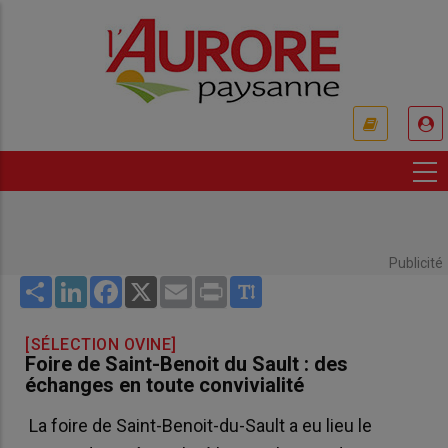
Aller
au
contenu
principal
USER
ACCOUNT
MENU
Publicité
Share
LinkedIn
Facebook
X
Email
Print
[SÉLECTION OVINE]
Foire de Saint-Benoit du Sault : des
échanges en toute convivialité
La foire de Saint-Benoit-du-Sault a eu lieu le