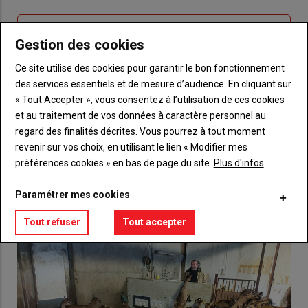
connecte"
passe"
Sous-
Vous n'êtes pas abonné(e)
Gestion des cookies
titre
TITRE
CRÉEZ UN COMPTE
Ce site utilise des cookies pour garantir le bon fonctionnement
des services essentiels et de mesure d’audience. En cliquant sur
Body
Choisissez votre formule et créez votre
« Tout Accepter », vous consentez à l’utilisation de ces cookies
compte pour accéder à tout {nom-site}.
et au traitement de vos données à caractère personnel au
Lien
regard des finalités décrites. Vous pourrez à tout moment
Créez un compte
revenir sur vos choix, en utilisant le lien « Modifier mes
préférences cookies » en bas de page du site.
Plus d'infos
VOUS AIMEREZ AUSSI
Paramétrer mes cookies
Tout refuser
Tout accepter