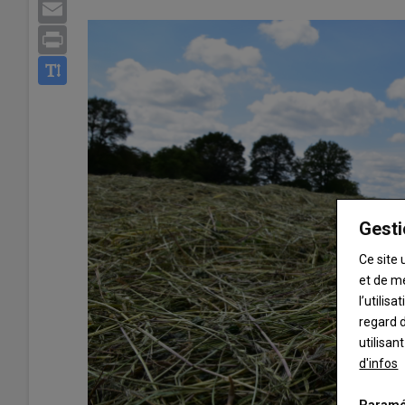
Email
Print
Gesti
Ce site 
et de m
l’utilis
regard d
utilisan
d'infos
Paramé