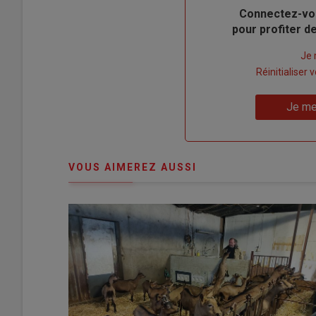
Body
Connectez-vo
pour profiter 
Lien
Je 
"Créer
Lien
Réinitialiser
un
"Réinitialiser
Lien
nouveau
votre
Je me
"Je
compte"
mot
me
de
connecte"
passe"
VOUS AIMEREZ AUSSI