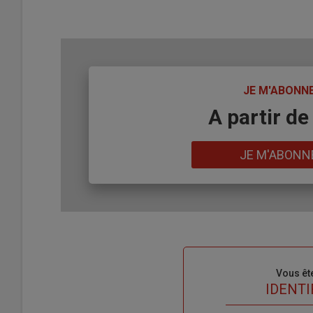
TITRE
JE M'ABONN
Body
A partir de
Lien
JE M'ABONN
Sous-
Vous êt
titre
TITRE
IDENTI