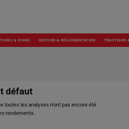
USER
ACCOUNT
MENU
TURES & VIGNE
GESTION & RÉGLEMENTATION
TRACTEURS 
it défaut
ue toutes les analyses n’ont pas encore été
les rendements.