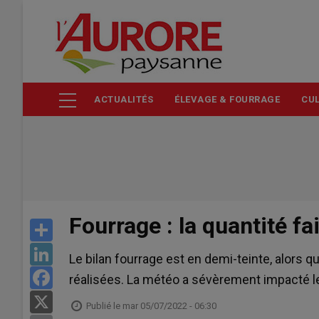
Aller
au
contenu
principal
ACTUALITÉS
ÉLEVAGE & FOURRAGE
CUL
Fourrage : la quantité fa
Share
LinkedIn
Le bilan fourrage est en demi-teinte, alors q
Facebook
réalisées. La météo a sévèrement impacté 
X
Publié le
mar 05/07/2022 - 06:30