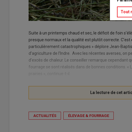
Tout 
Suite à un printemps chaud et sec, le déficit de foin s’
presque normaux et la qualité est plutôt correcte. C’est
particulièrement catastrophiques » déplore Jean-Baptist
d’agriculture de l’Indre. Avec les récentes averses, on 
d’excès de chaleur. Le conseiller remarque cependant qu
fourrage se sont réalisés dans de bonnes conditions. « Le
prairies », continue-t-il.
ACTUALITÉS
ÉLEVAGE & FOURRAGE