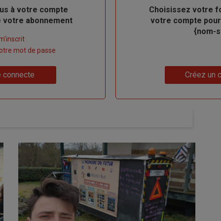
us à votre compte
Body
Choisissez votre f
de votre abonnement
votre compte pour
{nom-si
m'inscrit
 votre mot de passe
Lien
 connecte
Créez un 