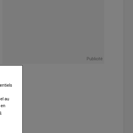
Publicité
entiels
nel au
 en
s