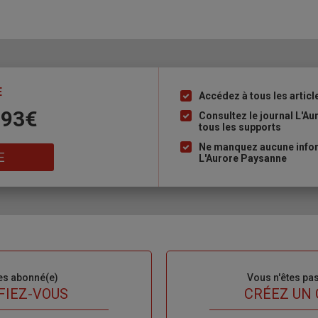
E
Accédez à tous les articl
Liste
 93€
à
Consultez le journal L'A
tous les supports
puce
Ne manquez aucune inform
E
L'Aurore Paysanne
es abonné(e)
Sous-
Vous n'êtes pa
titre
FIEZ-VOUS
TITRE
CRÉEZ UN