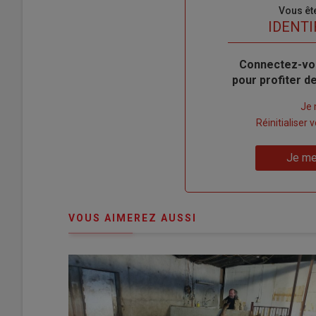
Sous-
Vous êt
titre
TITRE
IDENTI
Body
Connectez-vo
pour profiter 
Lien
Je 
"Créer
Lien
Réinitialiser
un
"Réinitialiser
Lien
nouveau
votre
Je me
"Je
compte"
mot
me
de
connecte"
passe"
VOUS AIMEREZ AUSSI