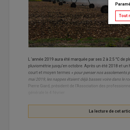
Paramé
Tout 
L 'année 2019 aura été marquée par ses 2 à 2.5 °C de plu
pluviométrie jusqu'en octobre. Après un été 2018 et un hi
court et moyen termes
« pour penser nos assolements po
mai 2019, les nappes étaient déjà basses voire dans le r
Pierre Giard, président de l'Association des professionne
générale le 4 février.