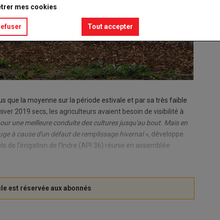
trer mes cookies
refuser
Tout accepter
s que la moyenne sur la période estivale et par sa très faible
ver 2019 secs, les agriculteurs avaient besoin de visibilité à
ur une meilleure conduite des cultures jusqu'au bout. Mais en
ouge à cause d'un défaut de remplissage hivernal »,
développe
ls de l'irrigation de l'Indre (API 36) réunie en assemblée