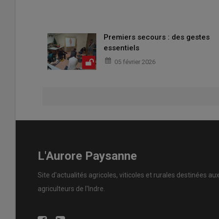
Premiers secours : des gestes
essentiels
05 février 2026
L'Aurore Paysanne
Site d'actualités agricoles, viticoles et rurales destinées au
agriculteurs de l'Indre.