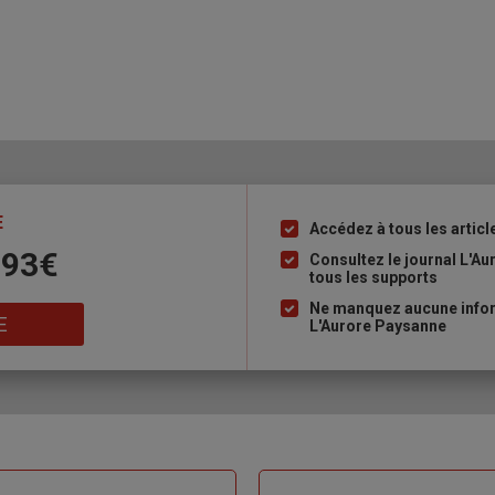
E
Accédez à tous les articl
Liste
 93€
à
Consultez le journal L'A
tous les supports
puce
Ne manquez aucune inform
E
L'Aurore Paysanne