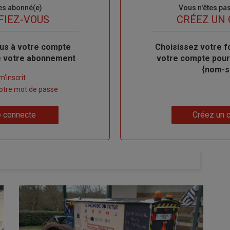
es abonné(e)
Sous-
Vous n'êtes pa
titre
FIEZ-VOUS
TITRE
CRÉEZ UN
us à votre compte
Body
Choisissez votre f
de votre abonnement
votre compte pour
{nom-si
m'inscrit
 votre mot de passe
Lien
 connecte
Créez un 