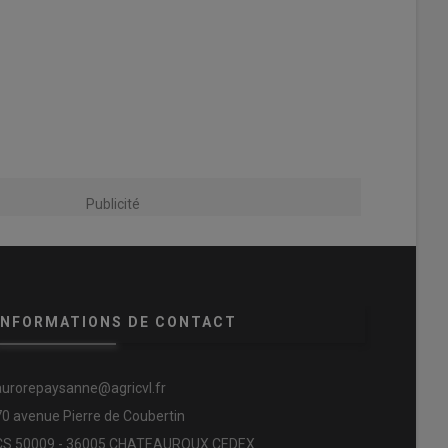
Publicité
INFORMATIONS DE CONTACT
aurorepaysanne@agricvl.fr
70 avenue Pierre de Coubertin
CS 50009 - 36005 CHATEAUROUX CEDEX