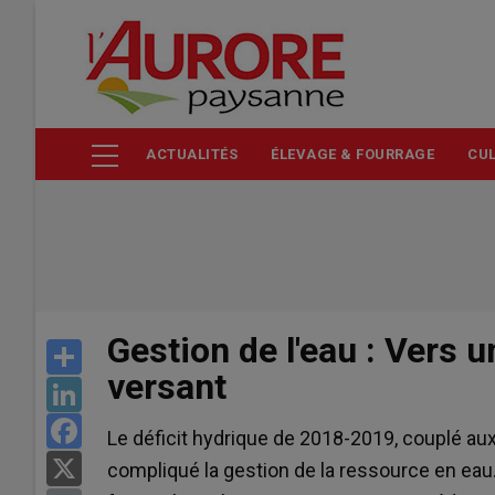
Aller
au
contenu
principal
ACTUALITÉS
ÉLEVAGE & FOURRAGE
CUL
Gestion de l'eau : Vers 
Share
versant
LinkedIn
Facebook
Le déficit hydrique de 2018-2019, couplé aux 
X
compliqué la gestion de la ressource en eau. 