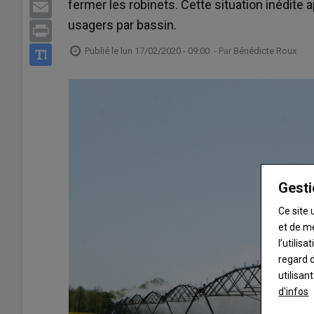
fermer les robinets. Cette situation inédite 
Email
usagers par bassin.
Print
Publié le
lun 17/02/2020 - 09:00
- Par
Bénédicte Roux
Gesti
Ce site 
et de m
l’utilis
regard d
utilisan
d'infos