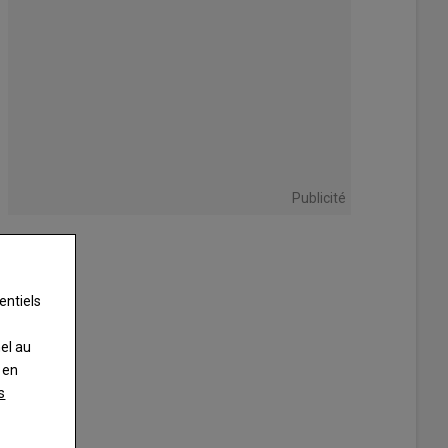
Publicité
entiels
nel au
 en
s