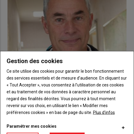
Gestion des cookies
Point de vue : Rien de nouveau
Ce site utilise des cookies pour garantir le bon fonctionnement
25 juin 2020
des services essentiels et de mesure d’audience. En cliquant sur
Pour Denis Riollet, responsable du dossier environnement à la
« Tout Accepter », vous consentez à l’utilisation de ces cookies
chambre d’agriculture et à la FDSEA, une bonne…
et au traitement de vos données à caractère personnel au
regard des finalités décrites. Vous pourrez à tout moment
revenir sur vos choix, en utilisant le lien « Modifier mes
préférences cookies » en bas de page du site.
Plus d'infos
Paramétrer mes cookies