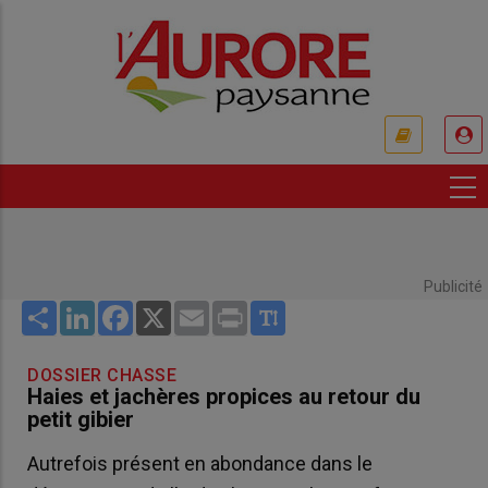
Aller
au
contenu
principal
USER
ACCOUNT
MENU
Publicité
Share
LinkedIn
Facebook
X
Email
Print
DOSSIER CHASSE
Haies et jachères propices au retour du
petit gibier
Autrefois présent en abondance dans le