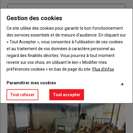
Sous-
Vous n'êtes pas abonné(e)
titre
Gestion des cookies
TITRE
CRÉEZ UN COMPTE
Ce site utilise des cookies pour garantir le bon fonctionnement
Body
Choisissez votre formule et créez votre
des services essentiels et de mesure d’audience. En cliquant sur
compte pour accéder à tout {nom-site}.
« Tout Accepter », vous consentez à l’utilisation de ces cookies
et au traitement de vos données à caractère personnel au
Lien
regard des finalités décrites. Vous pourrez à tout moment
Créez un compte
revenir sur vos choix, en utilisant le lien « Modifier mes
préférences cookies » en bas de page du site.
Plus d'infos
VOUS AIMEREZ AUSSI
Paramétrer mes cookies
Tout refuser
Tout accepter