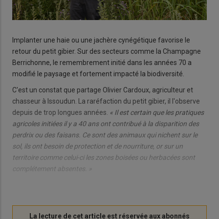
Implanter une haie ou une jachère cynégétique favorise le
retour du petit gibier. Sur des secteurs comme la Champagne
Berrichonne, le remembrement initié dans les années 70 a
modifié le paysage et fortement impacté la biodiversité.
C'est un constat que partage Olivier Cardoux, agriculteur et
chasseur à Issoudun. La raréfaction du petit gibier, il l'observe
depuis de trop longues années.
« Il est certain que les pratiques
agricoles initiées il y a 40 ans ont contribué à la disparition des
perdrix ou des faisans. Ce sont des animaux qui nichent sur le
sol, ils ont besoin de protection et de nourriture, or sur un
territoire comme celui-ci les zones boisées ou herbacées sont
complétement absentes. »