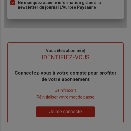
Ne manquez aucune information grâce à la
newsletter du journal L'Aurore Paysanne
Sous-
Vous êtes abonné(e)
titre
TITRE
IDENTIFIEZ-VOUS
Body
Connectez-vous à votre compte pour profiter
de votre abonnement
Lien
Je m'inscrit
"Créer
Lien
Réinitialiser votre mot de passe
un
"Réinitialiser
Lien
nouveau
votre
Je me connecte
"Je
compte"
mot
me
de
connecte"
passe"