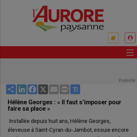
Aller
au
contenu
principal
USER
ACCOUNT
MENU
Publicité
Share
LinkedIn
Facebook
X
Email
Print
Hélène Georges : « Il faut s’imposer pour
faire sa place »
Installée depuis huit ans, Hélène Georges,
éleveuse à Saint-Cyran-du-Jambot, essuie encore