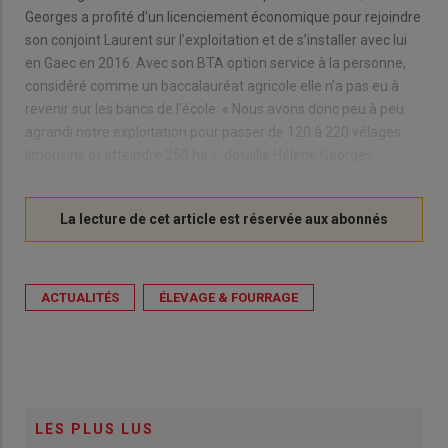
Georges a profité d’un licenciement économique pour rejoindre
son conjoint Laurent sur l’exploitation et de s’installer avec lui
en Gaec en 2016. Avec son BTA option service à la personne,
considéré comme un baccalauréat agricole elle n’a pas eu à
revenir sur les bancs de l’école. « Nous avons donc peu à peu
agrandi notre exploitation pour passer de 120 à 220 vêlages
limousins et atteindre 250 ha », détaille Hélène Georges.
ACTUALITÉS
ÉLEVAGE & FOURRAGE
LES PLUS LUS