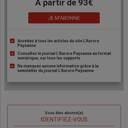
Body
A partir de 93€
Lien
JE M'ABONNE
Accédez à tous les articles du site L'Aurore
Liste
Paysanne
à
Consultez le journal L'Aurore Paysanne au format
puce
numérique, sur tous les supports
Ne manquez aucune information grâce à la
newsletter du journal L'Aurore Paysanne
Sous-
Vous êtes abonné(e)
titre
TITRE
IDENTIFIEZ-VOUS