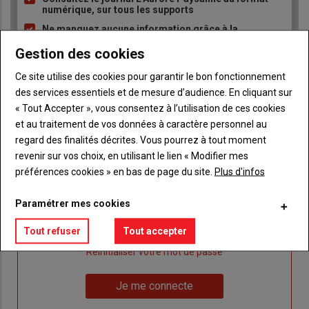
puce
numérique, sur tous les supports
Ne manquez aucune information grâce à la
newsletter du journal L'Aurore Paysanne
Gestion des cookies
Ce site utilise des cookies pour garantir le bon fonctionnement
des services essentiels et de mesure d’audience. En cliquant sur
« Tout Accepter », vous consentez à l’utilisation de ces cookies
et au traitement de vos données à caractère personnel au
regard des finalités décrites. Vous pourrez à tout moment
Sous-
Vous êtes abonné(e)
titre
TITRE
IDENTIFIEZ-VOUS
revenir sur vos choix, en utilisant le lien « Modifier mes
préférences cookies » en bas de page du site.
Plus d'infos
Body
Connectez-vous à votre compte pour profiter
Paramétrer mes cookies
de votre abonnement
Tout refuser
Tout accepter
Lien
Je m'inscrit
"Créer
Lien
Réinitialiser votre mot de passe
un
"Réinitialiser
Lien
nouveau
votre
Je me connecte
"Je
compte"
mot