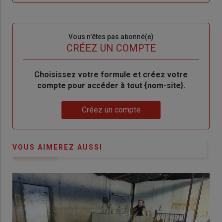
me
de
connecte"
passe"
Sous-
Vous n'êtes pas abonné(e)
titre
TITRE
CRÉEZ UN COMPTE
Body
Choisissez votre formule et créez votre
compte pour accéder à tout {nom-site}.
Lien
Créez un compte
VOUS AIMEREZ AUSSI