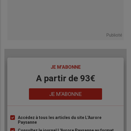
Publicité
TITRE
JE M'ABONNE
Body
A partir de 93€
Lien
JE M'ABONNE
Accédez à tous les articles du site L'Aurore
Liste
Paysanne
à
Consultez le journal L'Aurore Paysanne au format