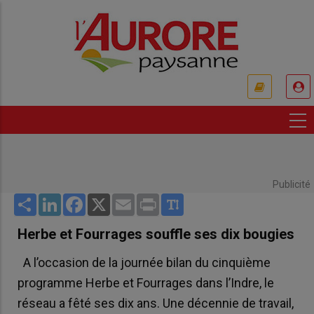
Aller
au
contenu
principal
USER
ACCOUNT
MENU
Publicité
Share
LinkedIn
Facebook
X
Email
Print
Herbe et Fourrages souffle ses dix bougies
A l’occasion de la journée bilan du cinquième
programme Herbe et Fourrages dans l’Indre, le
réseau a fêté ses dix ans. Une décennie de travail,