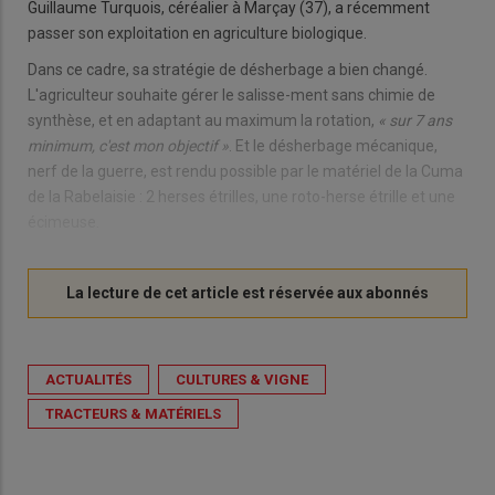
Guillaume Turquois, céréalier à Marçay (37), a récemment
passer son exploitation en agriculture biologique.
Dans ce cadre, sa stratégie de désherbage a bien changé.
L'agriculteur souhaite gérer le salisse-ment sans chimie de
synthèse, et en adaptant au maximum la rotation,
« sur 7 ans
minimum, c'est mon objectif »
. Et le désherbage mécanique,
nerf de la guerre, est rendu possible par le matériel de la Cuma
de la Rabelaisie : 2 herses étrilles, une roto-herse étrille et une
écimeuse.
ACTUALITÉS
CULTURES & VIGNE
TRACTEURS & MATÉRIELS