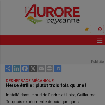
Aller
au
contenu
principal
USER
ACCOUNT
MENU
Publicité
Share
LinkedIn
Facebook
X
Email
Print
DÉSHERBAGE MÉCANIQUE
Herse étrille : plutôt trois fois qu'une !
Installé dans le sud de l'Indre-et-Loire, Guillaume
Turquois expérimente depuis quelques