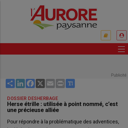
Aller
au
contenu
principal
USER
ACCOUNT
MENU
Publicité
Share
LinkedIn
Facebook
X
Email
Print
DOSSIER DESHERBAGE
Herse étrille : utilisée à point nommé, c’est
une précieuse alliée
Pour répondre à la problématique des adventices,