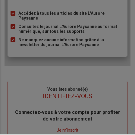
Accédez à tous les articles du site L'Aurore
Liste
Paysanne
à
Consultez le journal L'Aurore Paysanne au format
puce
numérique, sur tous les supports
Ne manquez aucune information grâce à la
newsletter du journal L'Aurore Paysanne
Sous-
Vous êtes abonné(e)
titre
TITRE
IDENTIFIEZ-VOUS
Body
Connectez-vous à votre compte pour profiter
de votre abonnement
Lien
Je m'inscrit