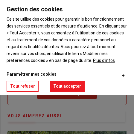
"Créer
Lien
Réinitialiser votre mot de passe
Gestion des cookies
un
"Réinitialiser
Lien
nouveau
votre
Je me connecte
Ce site utilise des cookies pour garantir le bon fonctionnement
"Je
compte"
mot
des services essentiels et de mesure d’audience. En cliquant sur
me
de
« Tout Accepter », vous consentez à l’utilisation de ces cookies
connecte"
passe"
et au traitement de vos données à caractère personnel au
regard des finalités décrites. Vous pourrez à tout moment
Sous-
Vous n'êtes pas abonné(e)
titre
revenir sur vos choix, en utilisant le lien « Modifier mes
TITRE
CRÉEZ UN COMPTE
préférences cookies » en bas de page du site.
Plus d'infos
Body
Choisissez votre formule et créez votre
Paramétrer mes cookies
compte pour accéder à tout {nom-site}.
Tout refuser
Tout accepter
Lien
Créez un compte
VOUS AIMEREZ AUSSI