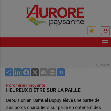
Aller
au
contenu
principal
USER
ACCOUNT
MENU
Publicité
Share
LinkedIn
Facebook
X
Email
Print
Porcherie innovante
HEUREUX D'ÊTRE SUR LA PAILLE
Depuis un an, Samuel Dupuy élève une partie de
ses porcs charcutiers sur paille en obtenant des