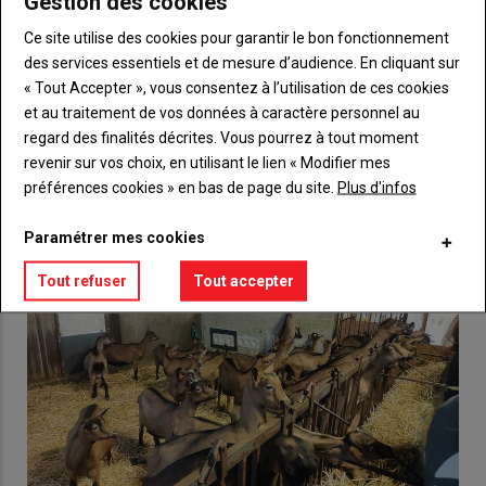
Gestion des cookies
compte pour accéder à tout {nom-site}.
Ce site utilise des cookies pour garantir le bon fonctionnement
des services essentiels et de mesure d’audience. En cliquant sur
Lien
Créez un compte
« Tout Accepter », vous consentez à l’utilisation de ces cookies
et au traitement de vos données à caractère personnel au
regard des finalités décrites. Vous pourrez à tout moment
VOUS AIMEREZ AUSSI
revenir sur vos choix, en utilisant le lien « Modifier mes
préférences cookies » en bas de page du site.
Plus d'infos
Paramétrer mes cookies
Tout refuser
Tout accepter