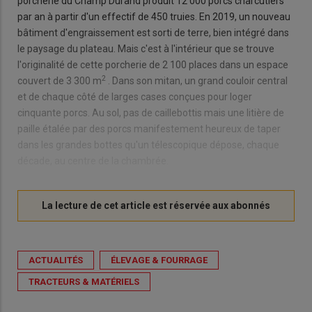
porcherie du Champ Durand produit 12 000 porcs charcutiers
par an à partir d'un effectif de 450 truies. En 2019, un nouveau
bâtiment d'engraissement est sorti de terre, bien intégré dans
le paysage du plateau. Mais c'est à l'intérieur que se trouve
l'originalité de cette porcherie de 2 100 places dans un espace
2
couvert de 3 300 m
. Dans son mitan, un grand couloir central
et de chaque côté de larges cases conçues pour loger
cinquante porcs. Au sol, pas de caillebottis mais une litière de
paille étalée par des porcs manifestement heureux de taper
dans les grandes bottes qu'un télescopique dépose, chaque
décade, au centre de la chambrée.
ACTUALITÉS
ÉLEVAGE & FOURRAGE
TRACTEURS & MATÉRIELS