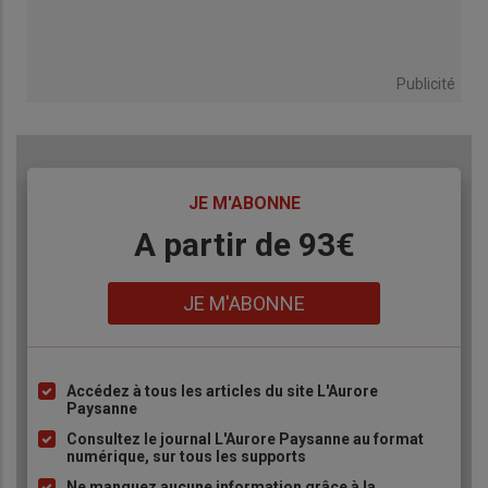
Publicité
TITRE
JE M'ABONNE
Body
A partir de 93€
Lien
JE M'ABONNE
Accédez à tous les articles du site L'Aurore
Liste
Paysanne
à
Consultez le journal L'Aurore Paysanne au format
puce
numérique, sur tous les supports
Ne manquez aucune information grâce à la