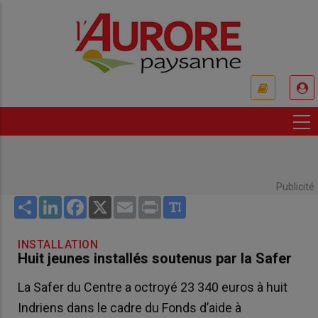
Aller
au
contenu
principal
USER
ACCOUNT
MENU
Publicité
Share
LinkedIn
Facebook
X
Email
Print
INSTALLATION
Huit jeunes installés soutenus par la Safer
La Safer du Centre a octroyé 23 340 euros à huit
Indriens dans le cadre du Fonds d’aide à