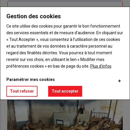
Sous-
Vous n'êtes pas abonné(e)
titre
TITRE
CRÉEZ UN COMPTE
Gestion des cookies
Ce site utilise des cookies pour garantir le bon fonctionnement
Body
Choisissez votre formule et créez votre
des services essentiels et de mesure d’audience. En cliquant sur
compte pour accéder à tout {nom-site}.
« Tout Accepter », vous consentez à l’utilisation de ces cookies
et au traitement de vos données à caractère personnel au
Lien
Créez un compte
regard des finalités décrites. Vous pourrez à tout moment
revenir sur vos choix, en utilisant le lien « Modifier mes
préférences cookies » en bas de page du site.
Plus d'infos
VOUS AIMEREZ AUSSI
Paramétrer mes cookies
Tout refuser
Tout accepter