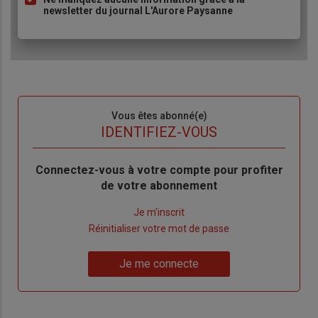
newsletter du journal L'Aurore Paysanne
Sous-
Vous êtes abonné(e)
titre
TITRE
IDENTIFIEZ-VOUS
Body
Connectez-vous à votre compte pour profiter
de votre abonnement
Lien
Je m'inscrit
"Créer
Lien
Réinitialiser votre mot de passe
un
"Réinitialiser
Lien
nouveau
votre
Je me connecte
"Je
compte"
mot
me
de
connecte"
passe"