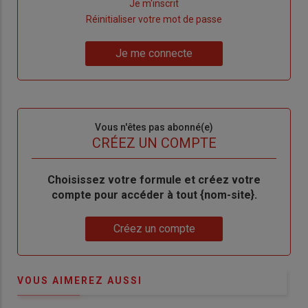
Lien
Je m'inscrit
"Créer
Lien
Réinitialiser votre mot de passe
un
"Réinitialiser
Lien
nouveau
votre
Je me connecte
"Je
compte"
mot
me
de
connecte"
passe"
Sous-
Vous n'êtes pas abonné(e)
titre
TITRE
CRÉEZ UN COMPTE
Body
Choisissez votre formule et créez votre
compte pour accéder à tout {nom-site}.
Lien
Créez un compte
VOUS AIMEREZ AUSSI