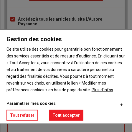
Accédez à tous les articles du site L'Aurore
Liste
Paysanne
à
Consultez le journal L'Aurore Paysanne au format
puce
numérique, sur tous les supports
Gestion des cookies
Ne manquez aucune information grâce à la
Ce site utilise des cookies pour garantir le bon fonctionnement
newsletter du journal L'Aurore Paysanne
des services essentiels et de mesure d’audience. En cliquant sur
« Tout Accepter », vous consentez à l’utilisation de ces cookies
et au traitement de vos données à caractère personnel au
regard des finalités décrites. Vous pourrez à tout moment
revenir sur vos choix, en utilisant le lien « Modifier mes
préférences cookies » en bas de page du site.
Plus d'infos
Sous-
Vous êtes abonné(e)
titre
TITRE
IDENTIFIEZ-VOUS
Paramétrer mes cookies
Tout refuser
Tout accepter
Body
Connectez-vous à votre compte pour profiter
de votre abonnement