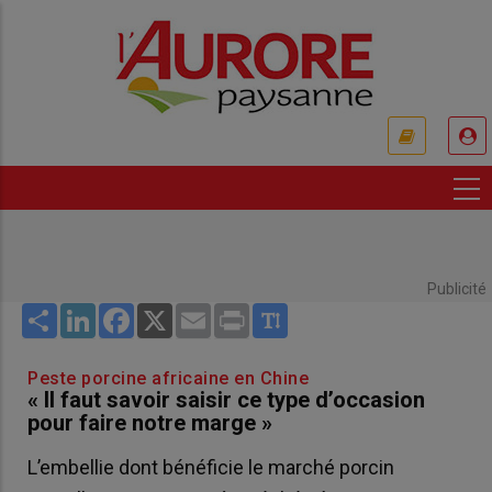
Aller
au
contenu
principal
USER
ACCOUNT
MENU
Publicité
Share
LinkedIn
Facebook
X
Email
Print
Peste porcine africaine en Chine
« Il faut savoir saisir ce type d’occasion
pour faire notre marge »
L’embellie dont bénéficie le marché porcin