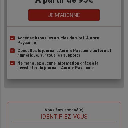
Lien
JE M'ABONNE
Accédez à tous les articles du site L'Aurore
Liste
Paysanne
à
Consultez le journal L'Aurore Paysanne au format
puce
numérique, sur tous les supports
Ne manquez aucune information grâce à la
newsletter du journal L'Aurore Paysanne
Sous-
Vous êtes abonné(e)
titre
TITRE
IDENTIFIEZ-VOUS