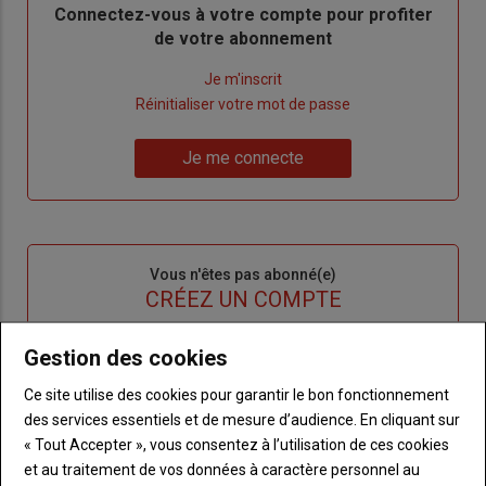
Body
Connectez-vous à votre compte pour profiter
de votre abonnement
Lien
Je m'inscrit
"Créer
Lien
Réinitialiser votre mot de passe
un
"Réinitialiser
Lien
nouveau
votre
Je me connecte
"Je
compte"
mot
me
de
connecte"
passe"
Sous-
Vous n'êtes pas abonné(e)
titre
TITRE
CRÉEZ UN COMPTE
Gestion des cookies
Body
Choisissez votre formule et créez votre
compte pour accéder à tout {nom-site}.
Ce site utilise des cookies pour garantir le bon fonctionnement
des services essentiels et de mesure d’audience. En cliquant sur
Lien
Créez un compte
« Tout Accepter », vous consentez à l’utilisation de ces cookies
et au traitement de vos données à caractère personnel au