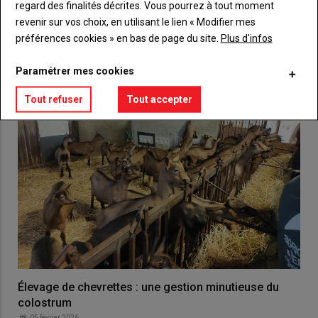
regard des finalités décrites. Vous pourrez à tout moment
VOUS AIMEREZ AUSSI
revenir sur vos choix, en utilisant le lien « Modifier mes
préférences cookies » en bas de page du site.
Plus d'infos
Paramétrer mes cookies
Tout refuser
Tout accepter
Élevage de chevrettes : une gestion minutieuse du
colostrum
05 février 2026