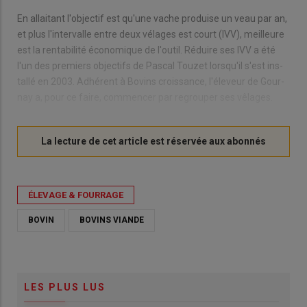
En al­lai­tant l'ob­jec­tif est qu'une vache pro­duise un veau par an,
et plus l'in­ter­valle entre deux vé­lages est court (IVV), meilleure
est la ren­ta­bi­lité éco­no­mique de l'ou­til. Ré­duire ses IVV a été
l'un des pre­miers ob­jec­tifs de Pas­cal Tou­zet lors­qu'il s'est ins­
tallé en 2003. Adhé­rent à Bo­vins crois­sance, l'éle­veur de Gour­
nay a, pour ce faire, com­men­cer par re­grou­per ses vê­lages.
ÉLEVAGE & FOURRAGE
BOVIN
BOVINS VIANDE
LES PLUS LUS