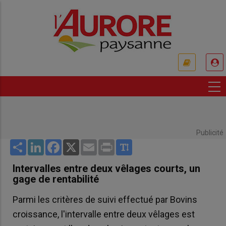
Aller
au
contenu
principal
USER
ACCOUNT
MENU
Publicité
Share
LinkedIn
Facebook
X
Email
Print
Intervalles entre deux vêlages courts, un
gage de rentabilité
Parmi les critères de suivi effectué par Bovins
croissance, l'intervalle entre deux vêlages est