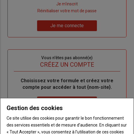
Lien
Je m'inscrit
"Créer
Lien
Réinitialiser votre mot de passe
un
"Réinitialiser
Lien
nouveau
votre
Je me connecte
"Je
compte"
mot
me
de
connecte"
passe"
Sous-
Vous n'êtes pas abonné(e)
titre
TITRE
CRÉEZ UN COMPTE
Body
Choisissez votre formule et créez votre
compte pour accéder à tout {nom-site}.
Lien
Créez un compte
Gestion des cookies
Ce site utilise des cookies pour garantir le bon fonctionnement
VOUS AIMEREZ AUSSI
des services essentiels et de mesure d’audience. En cliquant sur
« Tout Accepter », vous consentez à l’utilisation de ces cookies