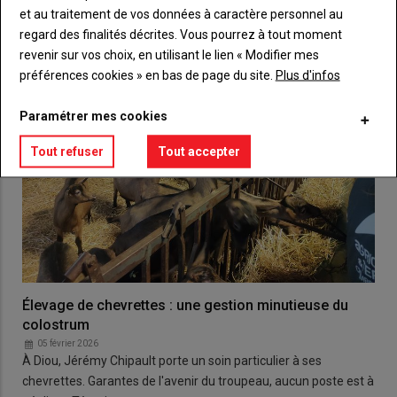
et au traitement de vos données à caractère personnel au
regard des finalités décrites. Vous pourrez à tout moment
revenir sur vos choix, en utilisant le lien « Modifier mes
préférences cookies » en bas de page du site.
Plus d'infos
Paramétrer mes cookies
Tout refuser
Tout accepter
Élevage de chevrettes : une gestion minutieuse du
colostrum
05 février 2026
À Diou, Jérémy Chipault porte un soin particulier à ses
chevrettes. Garantes de l'avenir du troupeau, aucun poste est à