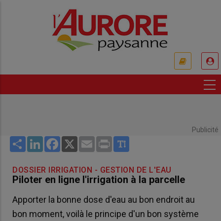
Aller
au
contenu
principal
USER
ACCOUNT
MENU
Publicité
Share
LinkedIn
Facebook
X
Email
Print
DOSSIER IRRIGATION - GESTION DE L'EAU
Piloter en ligne l'irrigation à la parcelle
Apporter la bonne dose d'eau au bon endroit au
bon moment, voilà le principe d'un bon système