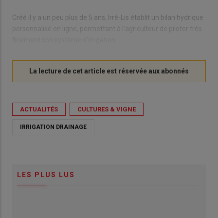
Créé il y a un peu plus de 5 ans, Irré-Lis établit un bilan hydrique
personnalisé en ligne, permettant à l'agriculteur de piloter très
finement son système d'irrigation.
ACTUALITÉS
CULTURES & VIGNE
IRRIGATION DRAINAGE
LES PLUS LUS