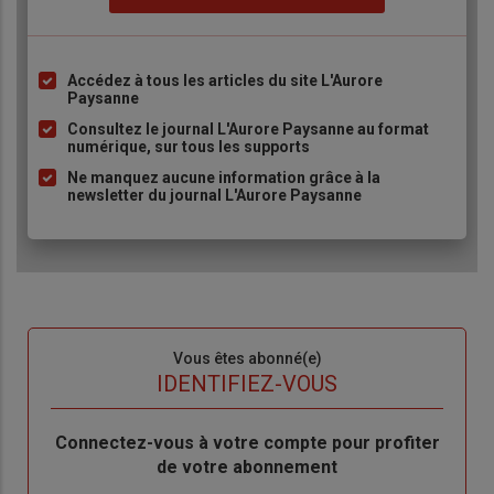
Accédez à tous les articles du site L'Aurore
Liste
Paysanne
à
Consultez le journal L'Aurore Paysanne au format
puce
numérique, sur tous les supports
Ne manquez aucune information grâce à la
newsletter du journal L'Aurore Paysanne
Sous-
Vous êtes abonné(e)
titre
TITRE
IDENTIFIEZ-VOUS
Body
Connectez-vous à votre compte pour profiter
de votre abonnement