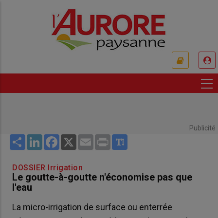
Aller
au
contenu
principal
USER
ACCOUNT
MENU
Publicité
Share
LinkedIn
Facebook
X
Email
Print
DOSSIER Irrigation
Le goutte-à-goutte n'économise pas que
l'eau
La micro-irrigation de surface ou enterrée