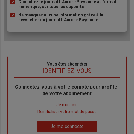
Consultez le journal L'Aurore Paysanne au format
puce
numérique, sur tous les supports
Ne manquez aucune information grâce à la
newsletter du journal L'Aurore Paysanne
Sous-
Vous êtes abonné(e)
titre
TITRE
IDENTIFIEZ-VOUS
Body
Connectez-vous à votre compte pour profiter
de votre abonnement
Lien
Je m'inscrit
"Créer
Lien
Réinitialiser votre mot de passe
un
"Réinitialiser
Lien
nouveau
votre
Je me connecte
"Je
compte"
mot