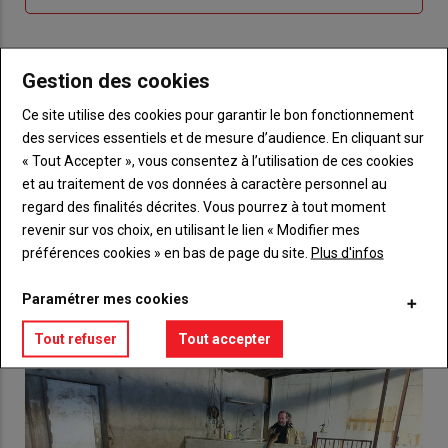
me
de
connecte"
passe"
Gestion des cookies
Sous-
Vous n'êtes pas abonné(e)
titre
TITRE
CRÉEZ UN COMPTE
Ce site utilise des cookies pour garantir le bon fonctionnement
des services essentiels et de mesure d’audience. En cliquant sur
Body
Choisissez votre formule et créez votre
« Tout Accepter », vous consentez à l’utilisation de ces cookies
compte pour accéder à tout {nom-site}.
et au traitement de vos données à caractère personnel au
regard des finalités décrites. Vous pourrez à tout moment
Lien
Créez un compte
revenir sur vos choix, en utilisant le lien « Modifier mes
préférences cookies » en bas de page du site.
Plus d'infos
Paramétrer mes cookies
VOUS AIMEREZ AUSSI
Tout refuser
Tout accepter