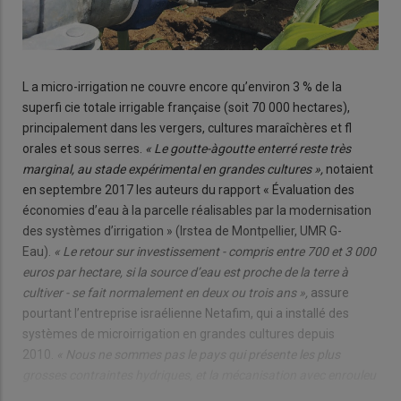
L a micro-irrigation ne couvre encore qu’environ 3 % de la
superfi cie totale irrigable française (soit 70 000 hectares),
principalement dans les vergers, cultures maraîchères et fl
orales et sous serres.
« Le goutte-àgoutte enterré reste très
marginal, au stade expérimental en grandes cultures »,
notaient
en septembre 2017 les auteurs du rapport « Évaluation des
économies d’eau à la parcelle réalisables par la modernisation
des systèmes d’irrigation » (Irstea de Montpellier, UMR G-
Eau).
« Le retour sur investissement - compris entre 700 et 3 000
euros par hectare, si la source d’eau est proche de la terre à
cultiver - se fait normalement en deux ou trois ans »,
assure
pourtant l’entreprise israélienne Netafim, qui a installé des
systèmes de microirrigation en grandes cultures depuis
2010.
« Nous ne sommes pas le pays qui présente les plus
grosses contraintes hydriques, et la mécanisation avec enrouleu