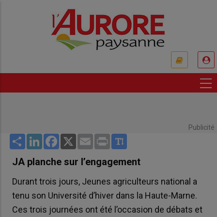
Aller
au
contenu
principal
USER
ACCOUNT
MENU
Publicité
Share
LinkedIn
Facebook
X
Email
Print
JA planche sur l’engagement
Durant trois jours, Jeunes agriculteurs national a
tenu son Université d’hiver dans la Haute-Marne.
Ces trois journées ont été l’occasion de débats et