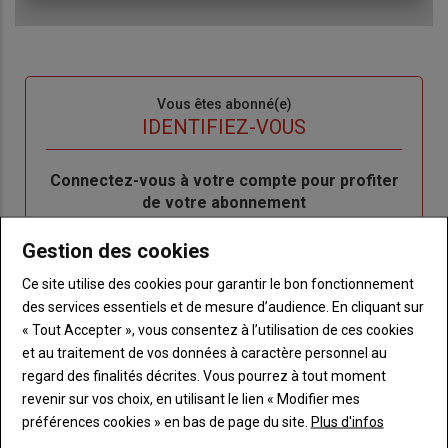
Sous-
Vous êtes abonné(e)
titre
TITRE
IDENTIFIEZ-VOUS
Body
Connectez-vous à votre compte pour profiter
de votre abonnement
Lien
Je m'inscrit
Gestion des cookies
"Créer
Lien
Réinitialiser votre mot de passe
Ce site utilise des cookies pour garantir le bon fonctionnement
un
"Réinitialiser
Lien
des services essentiels et de mesure d’audience. En cliquant sur
nouveau
votre
Je me connecte
"Je
« Tout Accepter », vous consentez à l’utilisation de ces cookies
compte"
mot
me
et au traitement de vos données à caractère personnel au
de
connecte"
regard des finalités décrites. Vous pourrez à tout moment
passe"
revenir sur vos choix, en utilisant le lien « Modifier mes
Sous-
Vous n'êtes pas abonné(e)
préférences cookies » en bas de page du site.
Plus d'infos
titre
TITRE
CRÉEZ UN COMPTE