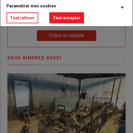
Paramétrer mes cookies
Body
Choisissez votre formule et créez votre
Tout refuser
Tout accepter
compte pour accéder à tout {nom-site}.
Lien
Créez un compte
VOUS AIMEREZ AUSSI