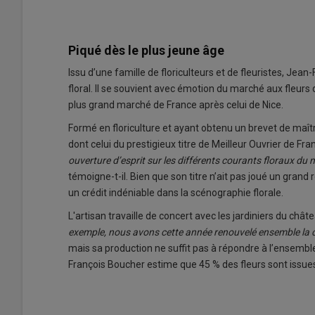
Piqué dès le plus jeune âge
Issu d’une famille de floriculteurs et de fleuristes, Jea
floral. Il se souvient avec émotion du marché aux fleurs
plus grand marché de France après celui de Nice.
Formé en floriculture et ayant obtenu un brevet de maîtri
dont celui du prestigieux titre de Meilleur Ouvrier de Fra
ouverture d’esprit sur les différents courants floraux du 
témoigne-t-il. Bien que son titre n’ait pas joué un grand rô
un crédit indéniable dans la scénographie florale.
L'artisan travaille de concert avec les jardiniers du chât
exemple, nous avons cette année renouvelé ensemble la c
mais sa production ne suffit pas à répondre à l’ensemb
François Boucher estime que 45 % des fleurs sont issue