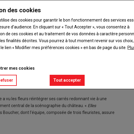
on des cookies
utilise des cookies pour garantir le bon fonctionnement des services ess
esure d’audience. En cliquant sur « Tout Accepter », vous consentez à
ation de ces cookies et au traitement de vos données à caractère person
es finalités décrites. Vous pourrez à tout moment revenir sur vos choix,
t le lien « Modifier mes préférences cookies » en bas de page du site.
Plu
Jean-Fr
bouquet
© _maq
trer mes cookies
refuser
Tout accepter
istoriques et architecturales, est aussi le seul monument en
e a vu les fleurs réintégrer ses carrés redonnant vie à une
lément central de la scénographie du château. «
Elles
 Boucher, dont l’équipe, composée de trois fleuristes, assure