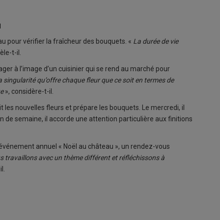
u
au pour vérifier la fraîcheur des bouquets. «
La durée de vie
èle-t-il.
tager à l’image d’un cuisinier qui se rend au marché pour
a singularité qu’offre chaque fleur que ce soit en termes de
ue
», considère-t-il.
it les nouvelles fleurs et prépare les bouquets. Le mercredi, il
n de semaine, il accorde une attention particulière aux finitions
l'événement annuel « Noël au château », un rendez-vous
travaillons avec un thème différent et réfléchissons à
l.