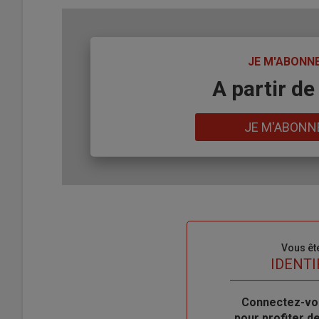
TITRE
JE M'ABONN
Body
A partir de
Lien
JE M'ABONN
Sous-
Vous êt
titre
TITRE
IDENTI
Body
Connectez-vo
pour profiter 