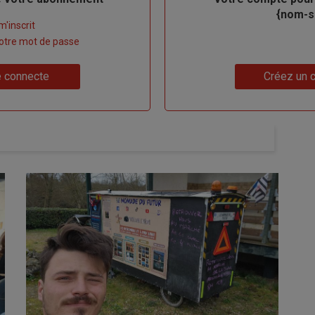
{nom-si
m'inscrit
 votre mot de passe
Lien
 connecte
Créez un 