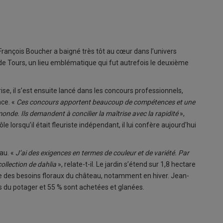
n-François Boucher a baigné très tôt au cœur dans l’univers
 de Tours, un lieu emblématique qui fut autrefois le deuxième
se, il s’est ensuite lancé dans les concours professionnels,
nce. «
Ces concours apportent beaucoup de compétences et une
monde. Ils demandent à concilier la maîtrise avec la rapidité
»,
le lorsqu’il était fleuriste indépendant, il lui confère aujourd'hui
eau. «
J’ai des exigences en termes de couleur et de variété. Par
ollection de dahlia
», relate-t-il. Le jardin s’étend sur 1,8 hectare
le des besoins floraux du château, notamment en hiver. Jean-
s du potager et 55 % sont achetées et glanées.