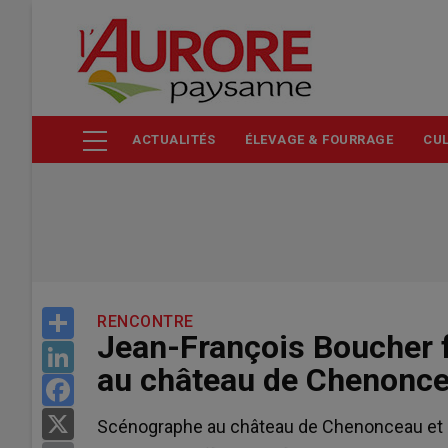
Aller
au
contenu
principal
ACTUALITÉS
ÉLEVAGE & FOURRAGE
CUL
Share
RENCONTRE
Jean-François Boucher f
LinkedIn
au château de Chenonc
Facebook
X
Scénographe au château de Chenonceau et Me