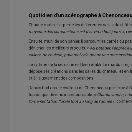
Quotidien d'un scénographe à Chenoncea
Chaque matin, il arpente les différentes salles du châte
moyenne des compositions est d’environ huit jours
», rév
Ensuite, muni de son panier, il parcourt les carrés du po
dénicher les meilleurs produits. «
Au potager, j’apprécie l
calibre, de couleur ; pour moi cela donne une note exotiq
Le rythme de la semaine est bien établi. Le mardi, il reço
dépose ses créations dans les salles du château, et en fi
et à l'ajustement des compositions.
Depuis huit ans, le château de Chenonceau participe à 
touristique deve­nu incontournable. «
Chaque année, nous 
l’ornementation florale tout au long de l’année
», confie-t-i