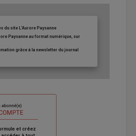
es du site L'Aurore Paysanne
urore Paysanne au format numérique, sur
ation grâce à la newsletter du journal
s abonné(e)
 COMPTE
ormule et créez
 accéder à tout