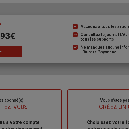
E
Accédez à tous les articl
Liste
 93€
à
Consultez le journal L'A
tous les supports
puce
Ne manquez aucune inform
E
L'Aurore Paysanne
es abonné(e)
Sous-
Vous n'êtes pa
titre
FIEZ-VOUS
TITRE
CRÉEZ UN
us à votre compte
Body
Choisissez votre f
de votre abonnement
votre compte pour