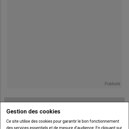
Publicité
Gestion des cookies
TITRE
JE M'ABONNE
Ce site utilise des cookies pour garantir le bon fonctionnement
Body
A partir de 93€
des services essentiels et de mesure d’audience. En cliquant sur