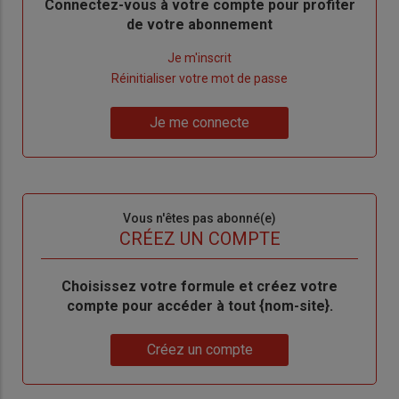
Body
Connectez-vous à votre compte pour profiter
de votre abonnement
Lien
Je m'inscrit
"Créer
Lien
Réinitialiser votre mot de passe
un
"Réinitialiser
Lien
nouveau
votre
Je me connecte
"Je
compte"
mot
me
de
connecte"
passe"
Sous-
Vous n'êtes pas abonné(e)
titre
TITRE
CRÉEZ UN COMPTE
Body
Choisissez votre formule et créez votre
compte pour accéder à tout {nom-site}.
Lien
Créez un compte