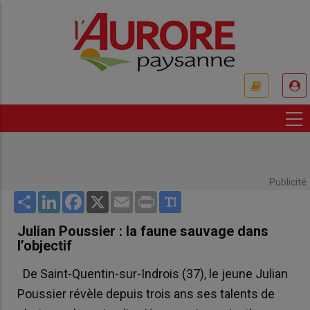
Aller
au
contenu
principal
USER
ACCOUNT
MENU
Publicité
Share
LinkedIn
Facebook
X
Email
Print
Julian Poussier : la faune sauvage dans
l’objectif
De Saint-Quentin-sur-Indrois (37), le jeune Julian
Poussier révèle depuis trois ans ses talents de