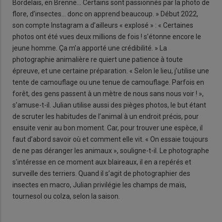
Bordelais, en Brenne… Certains sont passionnés par la photo de
flore, d’insectes… donc on apprend beaucoup. » Début 2022,
son compte Instagram a d’ailleurs « explosé » : « Certaines
photos ont été vues deux millions de fois ! s’étonne encore le
jeune homme. Ça m’a apporté une crédibilité. » La
photographie animalière re quiert une patience à toute
épreuve, et une certaine préparation. « Selon le lieu, j’utilise une
tente de camouflage ou une tenue de camouflage. Parfois en
forêt, des gens passent à un mètre de nous sans nous voir ! »,
s’amuse-t-il. Julian utilise aussi des pièges photos, le but étant
de scruter les habitudes de l’animal à un endroit précis, pour
ensuite venir au bon moment. Car, pour trouver une espèce, il
faut d’abord savoir où et comment elle vit. « On essaie toujours
de ne pas déranger les animaux », souligne-t-il. Le photographe
s’intéresse en ce moment aux blaireaux, il en a repérés et
surveille des terriers. Quand il s’agit de photographier des
insectes en macro, Julian privilégie les champs de maïs,
tournesol ou colza, selon la saison.