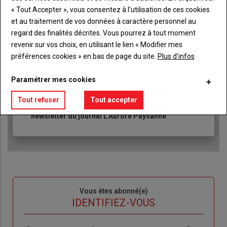
« Tout Accepter », vous consentez à l’utilisation de ces cookies
Lien
et au traitement de vos données à caractère personnel au
JE M'ABONNE
regard des finalités décrites. Vous pourrez à tout moment
revenir sur vos choix, en utilisant le lien « Modifier mes
préférences cookies » en bas de page du site.
Plus d'infos
Accédez à tous les articles du site L'Aurore
Liste
Paysanne
à
Paramétrer mes cookies
Consultez le journal L'Aurore Paysanne au format
puce
numérique, sur tous les supports
Tout refuser
Tout accepter
Ne manquez aucune information grâce à la
newsletter du journal L'Aurore Paysanne
Sous-
Vous êtes abonné(e)
titre
TITRE
IDENTIFIEZ-VOUS