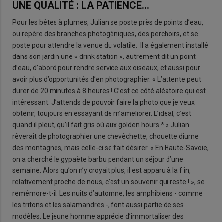
UNE QUALITÉ : LA PATIENCE…
Pour les bêtes à plumes, Julian se poste près de points d’eau,
ou repère des branches photogéniques, des perchoirs, et se
poste pour attendre la venue du volatile. Il a également installé
dans son jardin une « drink station », autrement dit un point
d’eau, d’abord pour rendre service aux oiseaux, et aussi pour
avoir plus d’opportunités d’en photographier. « L’attente peut
durer de 20 minutes à 8 heures ! C’est ce côté aléatoire qui est
intéressant. J’attends de pouvoir faire la photo que je veux
obtenir, toujours en essayant de m’améliorer. L’idéal, c’est
quand il pleut, qu’il fait gris où aux golden hours.* » Julian
rêverait de photographier une chevêchette, chouette diurne
des montagnes, mais celle-ci se fait désirer. « En Haute-Savoie,
on a cherché le gypaète barbu pendant un séjour d’une
semaine. Alors qu’on n’y croyait plus, il est apparu à la f in,
relativement proche de nous, c’est un souvenir qui reste ! », se
remémore-t-il. Les nuits d’automne, les amphibiens - comme
les tritons et les salamandres -, font aussi partie de ses
modèles. Le jeune homme apprécie d’immortaliser des