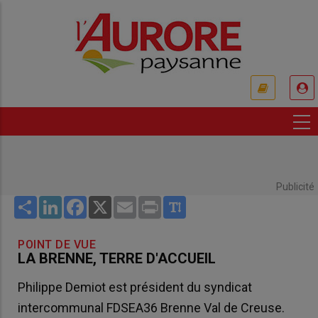
Aller
au
contenu
principal
USER
ACCOUNT
MENU
Publicité
Share
LinkedIn
Facebook
X
Email
Print
POINT DE VUE
LA BRENNE, TERRE D'ACCUEIL
Philippe Demiot est président du syndicat
intercommunal FDSEA36 Brenne Val de Creuse.