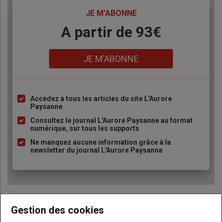
TITRE
JE M'ABONNE
Body
A partir de 93€
Lien
JE M'ABONNE
Accédez à tous les articles du site L'Aurore
Liste
Paysanne
à
Consultez le journal L'Aurore Paysanne au format
puce
numérique, sur tous les supports
Ne manquez aucune information grâce à la
newsletter du journal L'Aurore Paysanne
Gestion des cookies