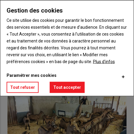
titre
TITRE
CRÉEZ UN COMPTE
Gestion des cookies
Body
Choisissez votre formule et créez votre
Ce site utilise des cookies pour garantir le bon fonctionnement
compte pour accéder à tout {nom-site}.
des services essentiels et de mesure d’audience. En cliquant sur
« Tout Accepter », vous consentez à l’utilisation de ces cookies
Lien
Créez un compte
et au traitement de vos données à caractère personnel au
regard des finalités décrites. Vous pourrez à tout moment
revenir sur vos choix, en utilisant le lien « Modifier mes
préférences cookies » en bas de page du site.
Plus d'infos
VOUS AIMEREZ AUSSI
Paramétrer mes cookies
Tout refuser
Tout accepter