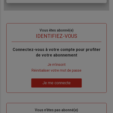
Sous-
Vous êtes abonné(e)
titre
TITRE
IDENTIFIEZ-VOUS
Body
Connectez-vous à votre compte pour profiter
de votre abonnement
Lien
Je m'inscrit
"Créer
Lien
Réinitialiser votre mot de passe
un
"Réinitialiser
Lien
nouveau
votre
Je me connecte
"Je
compte"
mot
me
de
connecte"
passe"
Sous-
Vous n'êtes pas abonné(e)