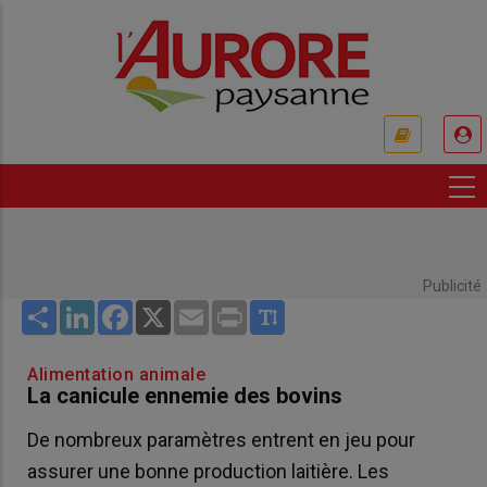
Aller
au
contenu
principal
USER
ACCOUNT
MENU
Publicité
Share
LinkedIn
Facebook
X
Email
Print
Alimentation animale
La canicule ennemie des bovins
De nombreux paramètres entrent en jeu pour
assurer une bonne production laitière. Les