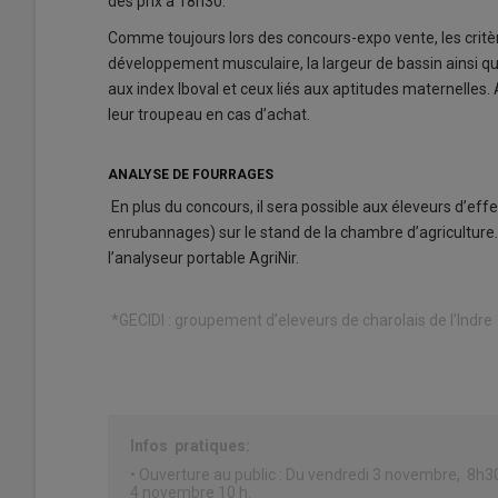
des prix à 18h30.
Comme toujours lors des concours-expo vente, les critè
développement musculaire, la largeur de bassin ainsi qu
aux index Iboval et ceux liés aux aptitudes maternelles.
leur troupeau en cas d’achat.
ANALYSE DE FOURRAGES
En plus du concours, il sera possible aux éleveurs d’eff
enrubannages) sur le stand de la chambre d’agriculture
l’analyseur portable AgriNir.
*GECIDI : groupement d’eleveurs de charolais de l’Indre
Infos pratiques:
• Ouverture au public : Du vendredi 3 novembre, 8h3
4 novembre 10 h.