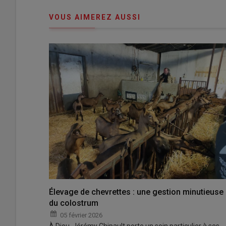
connecte"
passe"
VOUS AIMEREZ AUSSI
Élevage de chevrettes : une gestion minutieuse
du colostrum
05 février 2026