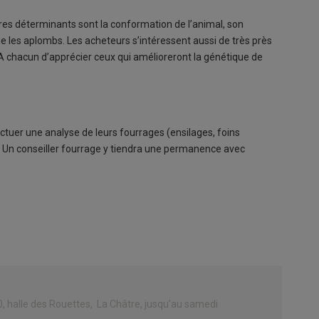
res déterminants sont la conformation de l’animal, son
e les aplombs. Les acheteurs s’intéressent aussi de très près
 A chacun d’apprécier ceux qui amélioreront la génétique de
ectuer une analyse de leurs fourrages (ensilages, foins
. Un conseiller fourrage y tiendra une permanence avec
0, halle des Rouettes, La Châtre, jusqu’au samedi