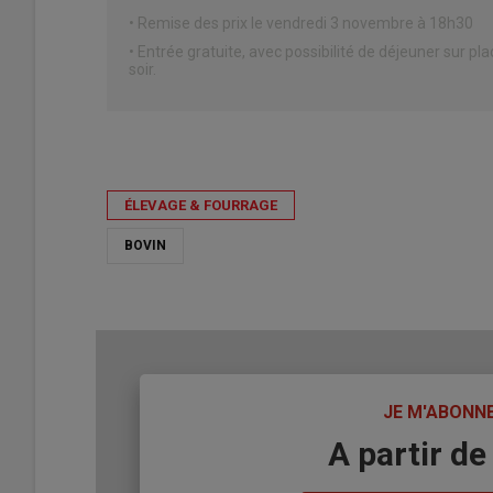
• Remise des prix le vendredi 3 novembre à 18h30
• Entrée gratuite, avec possibilité de déjeuner sur pl
soir.
ÉLEVAGE & FOURRAGE
BOVIN
TITRE
JE M'ABONN
Body
A partir de