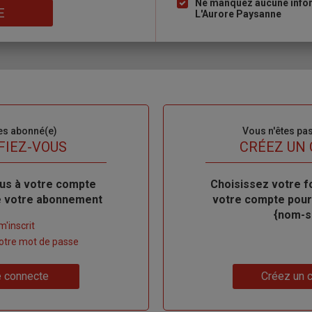
Ne manquez aucune inform
E
L'Aurore Paysanne
es abonné(e)
Sous-
Vous n'êtes pa
titre
FIEZ-VOUS
TITRE
CRÉEZ UN
us à votre compte
Body
Choisissez votre f
de votre abonnement
votre compte pour
{nom-si
m'inscrit
 votre mot de passe
Lien
 connecte
Créez un 