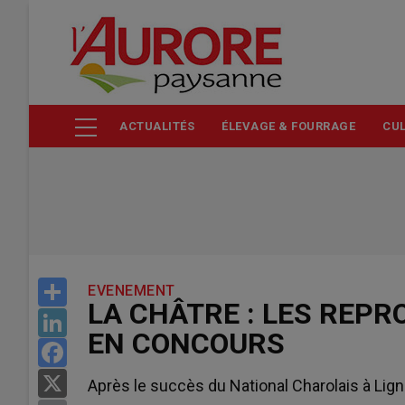
Aller
au
contenu
principal
ACTUALITÉS
ÉLEVAGE & FOURRAGE
CUL
Share
EVENEMENT
LA CHÂTRE : LES REP
LinkedIn
EN CONCOURS
Facebook
X
Après le succès du National Charolais à Lign