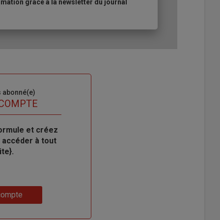
ation grâce à la newsletter du journal
s abonné(e)
 COMPTE
ormule et créez
 accéder à tout
te}.
compte