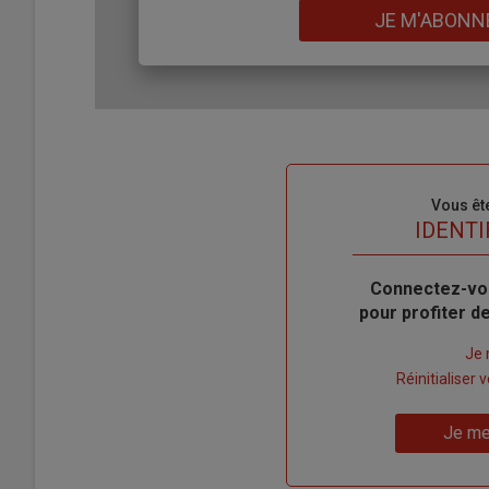
Lien
JE M'ABONN
Sous-
Vous êt
titre
TITRE
IDENTI
Body
Connectez-vo
pour profiter 
Lien
Je 
"Créer
Lien
Réinitialiser
un
"Réinitialiser
Lien
nouveau
votre
Je me
"Je
compte"
mot
me
de