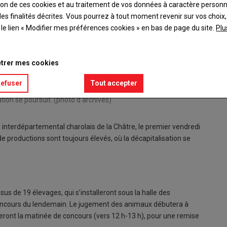
ation de ces cookies et au traitement de vos données à caractère person
es finalités décrites. Vous pourrez à tout moment revenir sur vos choix,
t le lien « Modifier mes préférences cookies » en bas de page du site.
Plu
trer mes cookies
refuser
Tout accepter
Rouettes de La Châtre, le 3 novembre, dans un contexte où les
tion se poursuit. (photo d’archives)
interdépartemental charolais de la Châtre, le premier vendredi
e productions sont toujours élevés, où la décapitalisation se
sus de 19 élevages, qui s’installeront sous la halle des
e concours du lendemain. Le jugement des animaux débutera à
reront la matinée de concours (vers 12 h-13 h), pour une remise