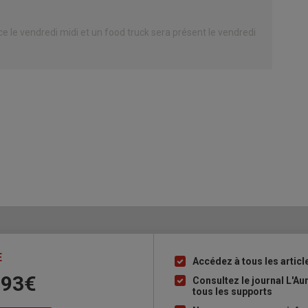
ace le vendredi midi et un food truck sera présent le vendredi
E
Accédez à tous les articl
Liste
 93€
à
Consultez le journal L'A
tous les supports
puce