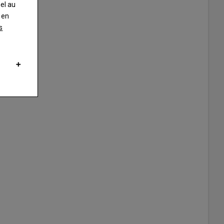
nel au
 en
s