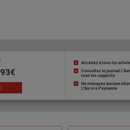
E
Accédez à tous les articl
Liste
 93€
à
Consultez le journal L'A
tous les supports
puce
Ne manquez aucune inform
E
L'Aurore Paysanne