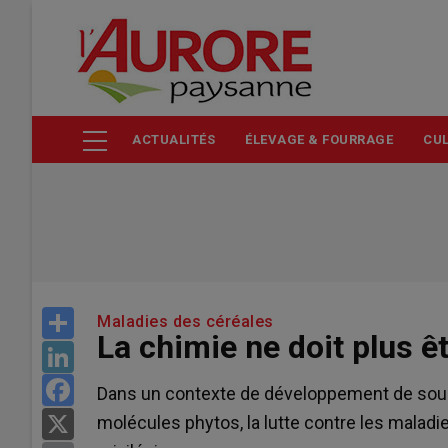
Aller
au
contenu
principal
ACTUALITÉS
ÉLEVAGE & FOURRAGE
CUL
Share
Maladies des céréales
La chimie ne doit plus ê
LinkedIn
Facebook
Dans un contexte de développement de souch
molécules phytos, la lutte contre les maladie
X