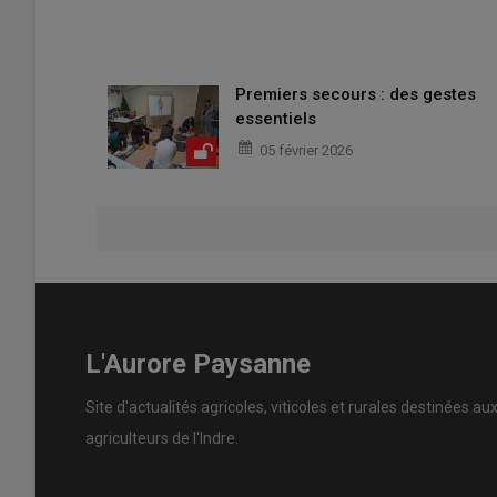
Premiers secours : des gestes
essentiels
05 février 2026
L'Aurore Paysanne
Site d'actualités agricoles, viticoles et rurales destinées au
agriculteurs de l'Indre.