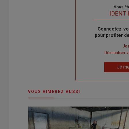
Sous-
Vous êt
titre
TITRE
IDENTI
Body
Connectez-vo
pour profiter 
Lien
Je 
"Créer
Lien
Réinitialiser
un
"Réinitialiser
Lien
nouveau
votre
Je me
"Je
compte"
mot
me
de
connecte"
passe"
VOUS AIMEREZ AUSSI