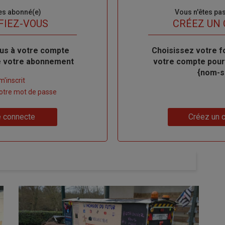
es abonné(e)
Sous-
Vous n'êtes pa
titre
FIEZ-VOUS
TITRE
CRÉEZ UN
us à votre compte
Body
Choisissez votre f
de votre abonnement
votre compte pour
{nom-si
m'inscrit
 votre mot de passe
Lien
 connecte
Créez un 