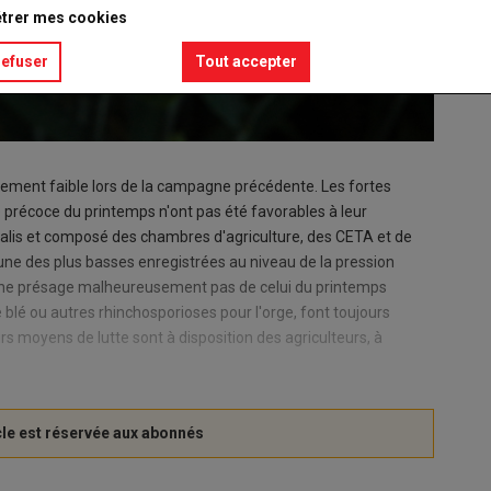
trer mes cookies
refuser
Tout accepter
tivement faible lors de la campagne précédente. Les fortes
 précoce du printemps n'ont pas été favorables à leur
lis et composé des chambres d'agriculture, des CETA et de
une des plus basses enregistrées au niveau de la pression
e ne présage malheureusement pas de celui du printemps
 blé ou autres rhinchosporioses pour l'orge, font toujours
rs moyens de lutte sont à disposition des agriculteurs, à