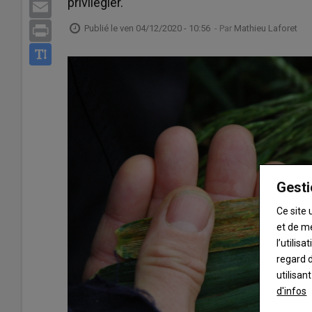
privilégier.
Email
Publié le
ven 04/12/2020 - 10:56
- Par
Mathieu Laforet
Print
Gesti
Ce site 
et de m
l’utilis
regard d
utilisan
d'infos