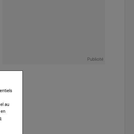
Publicité
entiels
nel au
 en
s