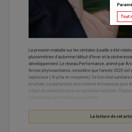
Paramé
Tout 
La pression maladie sur les céréales à paille a été rela
pluviométries d'automne/début d'hiver et la sècheresse
développement. Le réseau Performance, animé par Arva
firmes phytosanitaires, considère que l'année 2020 est 
septoriose (-8 q/ha en moyenne). Ce bon état sanitair
prochain. La septoriose, tout comme la fusariose pour le
l'objet de recherche pour en minimiser la portée. Plusieu
commencer par le recours aux phytos.